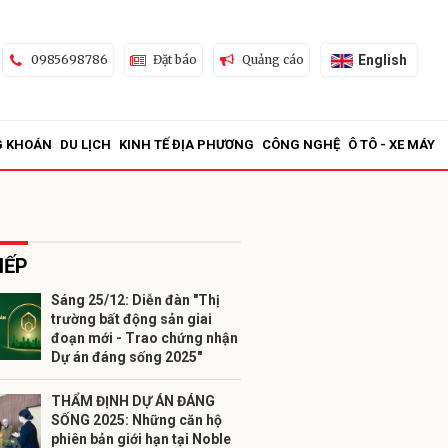
English
0985698786
Đặt báo
Quảng cáo
G KHOÁN
DU LỊCH
KINH TẾ ĐỊA PHƯƠNG
CÔNG NGHỆ
Ô TÔ - XE MÁY
IẾP
Sáng 25/12: Diễn đàn "Thị
trường bất động sản giai
ửi
đoạn mới - Trao chứng nhận
Dự án đáng sống 2025"
THẨM ĐỊNH DỰ ÁN ĐÁNG
SỐNG 2025: Những căn hộ
phiên bản giới hạn tại Noble