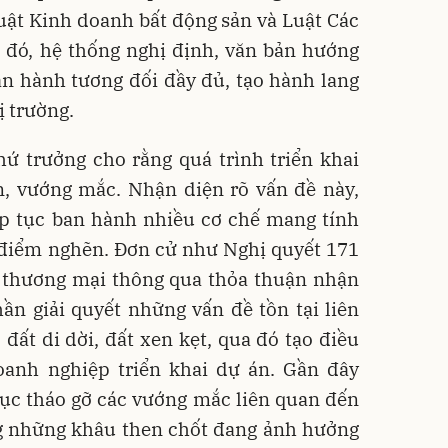
Luật Kinh doanh bất động sản và Luật Các
i đó, hệ thống nghị định, văn bản hướng
n hành tương đối đầy đủ, tạo hành lang
ị trường.
hứ trưởng cho rằng quá trình triển khai
n, vướng mắc. Nhận diện rõ vấn đề này,
ếp tục ban hành nhiều cơ chế mang tính
 điểm nghẽn. Đơn cử như Nghị quyết 171
ở thương mại thông qua thỏa thuận nhận
ần giải quyết những vấn đề tồn tại liên
 đất di dời, đất xen kẹt, qua đó tạo điều
oanh nghiệp triển khai dự án. Gần đây
tục tháo gỡ các vướng mắc liên quan đến
ng những khâu then chốt đang ảnh hưởng