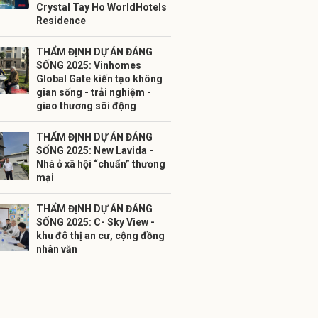
Crystal Tay Ho WorldHotels
Residence
THẨM ĐỊNH DỰ ÁN ĐÁNG
SỐNG 2025: Vinhomes
Global Gate kiến tạo không
gian sống - trải nghiệm -
giao thương sôi động
THẨM ĐỊNH DỰ ÁN ĐÁNG
SỐNG 2025: New Lavida -
Nhà ở xã hội “chuẩn” thương
mại
THẨM ĐỊNH DỰ ÁN ĐÁNG
SỐNG 2025: C- Sky View -
khu đô thị an cư, cộng đồng
nhân văn