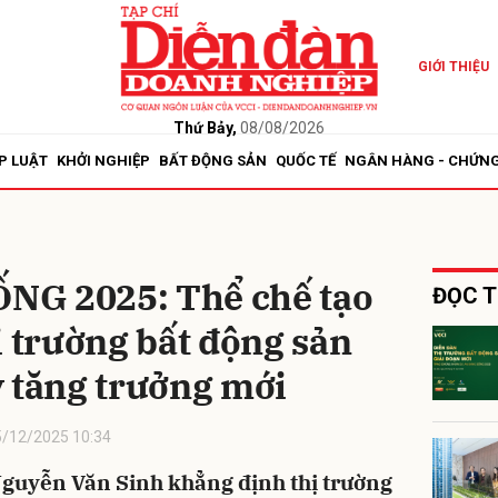
GIỚI THIỆU
bình luận
Thứ Bảy,
08/08/2026
P LUẬT
KHỞI NGHIỆP
BẤT ĐỘNG SẢN
QUỐC TẾ
NGÂN HÀNG - CHỨN
NG 2025: Thể chế tạo
ĐỌC T
ị trường bất động sản
Hủy
G
ỳ tăng trưởng mới
5/12/2025 10:34
guyễn Văn Sinh khẳng định thị trường