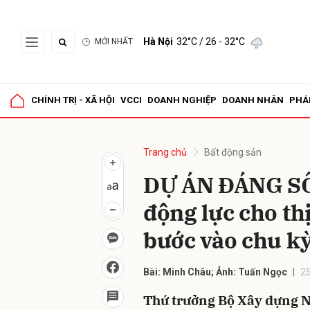
Hà Nội
32°C
/ 26 - 32°C
MỚI NHẤT
Gửi 
CHÍNH TRỊ - XÃ HỘI
VCCI
DOANH NGHIỆP
DOANH NHÂN
PHÁ
Trang chủ
Bất động sản
DỰ ÁN ĐÁNG SỐ
động lực cho th
bước vào chu k
Bài: Minh Châu; Ảnh: Tuấn Ngọc
2
Thứ trưởng Bộ Xây dựng N