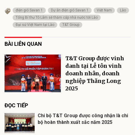
điện gió Savan 1
Dự án điện gió Savan 1
Việt Nam
Lào
Tổng Bí thư Tô Lâm sẽ thăm cấp nhà nước tới Lào
Đại sứ Việt Nam tại Lào
T&T Group
BÀI LIÊN QUAN
T&T Group được vinh
danh tại Lễ tôn vinh
doanh nhân, doanh
nghiệp Thăng Long
2025
ĐỌC TIẾP
Chi bộ T&T Group được công nhận là chi
bộ hoàn thành xuất sắc năm 2025