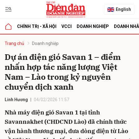
English
CHÍNH TRỊ - XÃ HỘI
VCCI
DOANH NGHIỆP
DOANH NH
bình luận
Trang chủ
Doanh nghiệp
Dự án điện gió Savan 1 – điểm
nhấn hợp tác năng lượng Việt
Nam – Lào trong kỷ nguyên
chuyển dịch xanh
Linh Hương
04/02/2026 11:57
Hủy
G
Nhà máy điện gió Savan 1 tại tỉnh
Savannakhet (CHDCND Lào) đã chính thức
vận hành thương mại, đưa dòng điện từ Lào