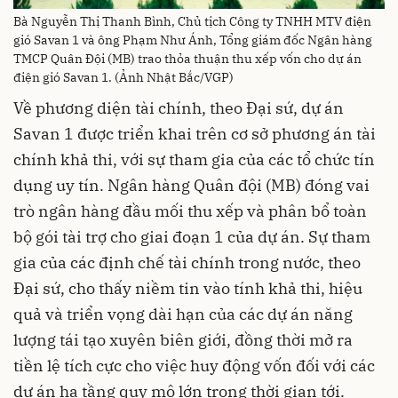
Bà Nguyễn Thị Thanh Bình, Chủ tịch Công ty TNHH MTV điện
gió Savan 1 và ông Phạm Như Ánh, Tổng giám đốc Ngân hàng
TMCP Quân Đội (MB) trao thỏa thuận thu xếp vốn cho dự án
điện gió Savan 1. (Ảnh Nhật Bắc/VGP)
Về phương diện tài chính, theo Đại sứ, dự án
Savan 1 được triển khai trên cơ sở phương án tài
chính khả thi, với sự tham gia của các tổ chức tín
dụng uy tín. Ngân hàng Quân đội (MB) đóng vai
trò ngân hàng đầu mối thu xếp và phân bổ toàn
bộ gói tài trợ cho giai đoạn 1 của dự án. Sự tham
gia của các định chế tài chính trong nước, theo
Đại sứ, cho thấy niềm tin vào tính khả thi, hiệu
quả và triển vọng dài hạn của các dự án năng
lượng tái tạo xuyên biên giới, đồng thời mở ra
tiền lệ tích cực cho việc huy động vốn đối với các
dự án hạ tầng quy mô lớn trong thời gian tới.