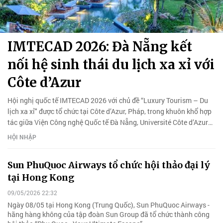
IMTECAD 2026: Đà Nẵng kết
nối hệ sinh thái du lịch xa xỉ với
Côte d’Azur
Hội nghị quốc tế IMTECAD 2026 với chủ đề “Luxury Tourism – Du
lịch xa xỉ" được tổ chức tại Côte d’Azur, Pháp, trong khuôn khổ hợp
tác giữa Viện Công nghệ Quốc tế Đà Nẵng, Université Côte d’Azur
và Hiệp hội Du lịch Đà Nẵng.
HỘI NHẬP
Sun PhuQuoc Airways tổ chức hội thảo đại lý
tại Hong Kong
09/05/2026 22:32
Ngày 08/05 tại Hong Kong (Trung Quốc), Sun PhuQuoc Airways -
hãng hàng không của tập đoàn Sun Group đã tổ chức thành công