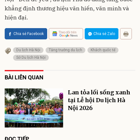
khẳng định thương hiệu văn hiến, văn minh và
hiện đại.
Theo dõi trên
Chia sẻ Facebook
Chia sẻ Zalo
Du lịch Hà Nội
Tăng trưởng du lịch
Khách quốc tế
Sở Du lịch Hà Nội
BÀI LIÊN QUAN
Lan tỏa lối sống xanh
tại Lễ hội Du lịch Hà
Nội 2026
ĐỌC TIẾP