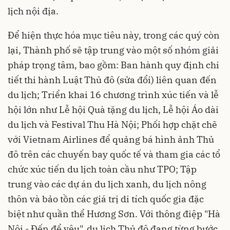
lịch nội địa.
Để hiện thực hóa mục tiêu này, trong các quý còn
lại, Thành phố sẽ tập trung vào một số nhóm giải
pháp trọng tâm, bao gồm: Ban hành quy định chi
tiết thi hành Luật Thủ đô (sửa đổi) liên quan đến
du lịch; Triển khai 16 chương trình xúc tiến và lễ
hội lớn như Lễ hội Quà tặng du lịch, Lễ hội Áo dài
du lịch và Festival Thu Hà Nội; Phối hợp chặt chẽ
với Vietnam Airlines để quảng bá hình ảnh Thủ
đô trên các chuyến bay quốc tế và tham gia các tổ
chức xúc tiến du lịch toàn cầu như TPO; Tập
trung vào các dự án du lịch xanh, du lịch nông
thôn và bảo tồn các giá trị di tích quốc gia đặc
biệt như quần thể Hương Sơn. Với thông điệp "Hà
Nội - Đến để yêu", du lịch Thủ đô đang từng bước