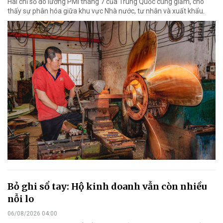
Hai chỉ số đo lường PMI tháng 7 của Trung Quốc cùng giảm, cho
thấy sự phân hóa giữa khu vực Nhà nước, tư nhân và xuất khẩu.
Bỏ ghi sổ tay: Hộ kinh doanh vẫn còn nhiều
nỗi lo
06/08/2026 04:00