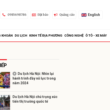
English
0985698786
Đặt báo
Quảng cáo
G KHOÁN
DU LỊCH
KINH TẾ ĐỊA PHƯƠNG
CÔNG NGHỆ
Ô TÔ - XE MÁY
IẾP
Du lịch Hà Nội: Nhìn lại
hành trình đầy nỗ lực trong
ửi
năm 2024
Du lịch Hà Nội chú trọng xúc
tiến thị trường quốc tế