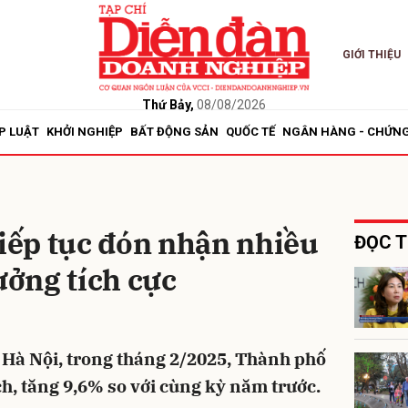
GIỚI THIỆU
bình luận
Thứ Bảy,
08/08/2026
P LUẬT
KHỞI NGHIỆP
BẤT ĐỘNG SẢN
QUỐC TẾ
NGÂN HÀNG - CHỨN
tiếp tục đón nhận nhiều
ĐỌC T
ưởng tích cực
Hủy
G
h Hà Nội, trong tháng 2/2025, Thành phố
ch, tăng 9,6% so với cùng kỳ năm trước.