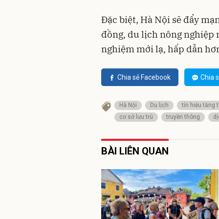
Đặc biệt, Hà Nội sẽ đẩy mạ
đồng, du lịch nông nghiệp 
nghiệm mới lạ, hấp dẫn hơ
Chia sẻ Facebook
Chia s
Hà Nội
Du lịch
tín hiệu tăng 
cơ sở lưu trú
truyền thông
dị
BÀI LIÊN QUAN