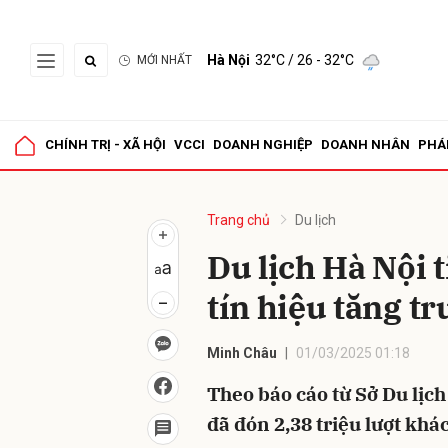
Hà Nội
32°C
/ 26 - 32°C
MỚI NHẤT
Gửi 
CHÍNH TRỊ - XÃ HỘI
VCCI
DOANH NGHIỆP
DOANH NHÂN
PHÁ
Trang chủ
Du lịch
Du lịch Hà Nội 
tín hiệu tăng tr
Minh Châu
01/03/2025 01:18
Theo báo cáo từ Sở Du lịc
đã đón 2,38 triệu lượt khá