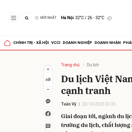
Hà Nội
32°C
/ 26 - 32°C
MỚI NHẤT
Gửi 
CHÍNH TRỊ - XÃ HỘI
VCCI
DOANH NGHIỆP
DOANH NHÂN
PHÁ
Trang chủ
Du lịch
Du lịch Việt Na
cạnh tranh
Tuấn Vỹ
22/10/2025 02:33
Giai đoạn tới, ngành du lị
trường du lịch, chất lượng