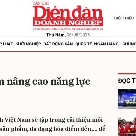
GIỚI THIỆU
bình luận
Thứ Năm,
06/08/2026
P LUẬT
KHỞI NGHIỆP
BẤT ĐỘNG SẢN
QUỐC TẾ
NGÂN HÀNG - CHỨN
m nâng cao năng lực
ĐỌC T
Hủy
G
ch Việt Nam sẽ tập trung cải thiện môi
 sản phẩm, đa dạng hóa điểm đến,... để