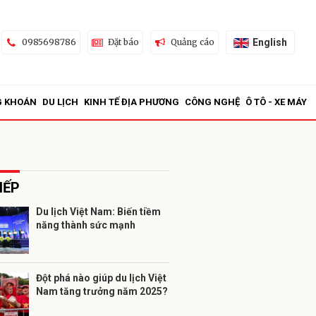
English
0985698786
Đặt báo
Quảng cáo
G KHOÁN
DU LỊCH
KINH TẾ ĐỊA PHƯƠNG
CÔNG NGHỆ
Ô TÔ - XE MÁY
IẾP
Du lịch Việt Nam: Biến tiềm
năng thành sức mạnh
ửi
Đột phá nào giúp du lịch Việt
Nam tăng trưởng năm 2025?