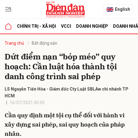
English
CHÍNH TRỊ - XÃ HỘI
VCCI
DOANH NGHIỆP
DOANH NH
bình luận
Trang chủ
Bất động sản
Dứt điểm nạn “bóp méo” quy
hoạch: Cần luật hóa thành tội
danh công trình sai phép
LS Nguyễn Tiến Hòa - Giám đốc Cty Luật SBLAw chi nhánh TP
HCM
16/07/2021 00:05
Hủy
G
Cần quy định một tội cụ thể đối với hành vi
xây dựng sai phép, sai quy hoạch của pháp
nhân.