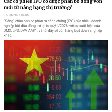
Các cổ phiếu IPO có được phân bổ dòng vốn
mới từ nâng hạng thị trường?
07/08/2026 04:05
"Sóng" chào bán cổ phần ra công chúng (IPO) của nhiều doanh
nghiệp bắt đầu dâng trở lại từ quý II/2026, với sự xuất hiện của
DMX, LPS, DVV, AMY... và tới đây sẽ còn hàng loạt doanh nghiệp
khác.