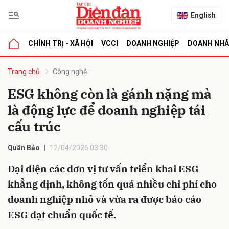
English
CHÍNH TRỊ - XÃ HỘI
VCCI
DOANH NGHIỆP
DOANH NH
bình luận
Trang chủ
Công nghệ
ESG không còn là gánh nặng mà
là động lực để doanh nghiệp tái
cấu trúc
Quân Bảo
12/04/2026 03:30
Đại diện các đơn vị tư vấn triển khai ESG
Hủy
G
khẳng định, không tốn quá nhiều chi phí cho
doanh nghiệp nhỏ và vừa ra được báo cáo
ESG đạt chuẩn quốc tế.