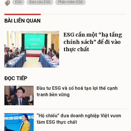
ESG
Báo cáo ESG
Phần mềm ESG
BÀI LIÊN QUAN
ESG cần một “hạ tầng
chính sách” để đi vào
thực chất
ĐỌC TIẾP
Đầu tư ESG và số hoá tạo lợi thế cạnh
tranh bền vững
“Hộ chiếu” đưa doanh nghiệp Việt vươn
tầm ESG thực chất