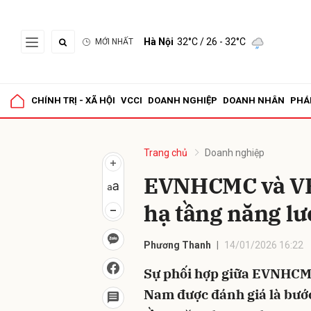
Hà Nội
32°C
/ 26 - 32°C
MỚI NHẤT
Gửi 
CHÍNH TRỊ - XÃ HỘI
VCCI
DOANH NGHIỆP
DOANH NHÂN
PHÁ
Trang chủ
Doanh nghiệp
EVNHCMC và VR
hạ tầng năng l
Phương Thanh
14/01/2026 16:22
Sự phối hợp giữa EVNHCMC
Nam được đánh giá là bước