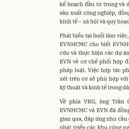
kế hoạch đầu tư trung và
sản xuất công nghiệp, đồn
kinh tế – xã hội và quy hoạ
Phát biểu tại buổi làm việ
EVNHCMC cho biết EVNHC
cứu và thực hiện các dự án
EVN về cơ chế phối hợp đ
pháp luật. Việc hợp tác ph
xét trên cơ sở phù hợp vớ
kỹ thuật và kinh tế trong dà
Về phía VRG, ông Trần 
EVNHCMC và EVN đã đồng h
gian qua, đáp ứng nhu cầu 
phát triển các khu công n