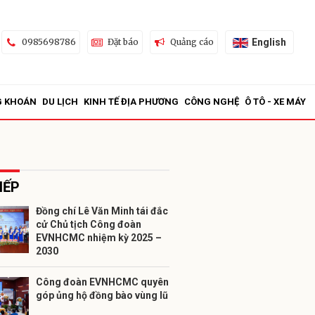
English
0985698786
Đặt báo
Quảng cáo
G KHOÁN
DU LỊCH
KINH TẾ ĐỊA PHƯƠNG
CÔNG NGHỆ
Ô TÔ - XE MÁY
IẾP
Đồng chí Lê Văn Minh tái đắc
cử Chủ tịch Công đoàn
ửi
EVNHCMC nhiệm kỳ 2025 –
2030
Công đoàn EVNHCMC quyên
góp ủng hộ đồng bào vùng lũ