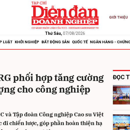
GIỚI THIỆU
bình luận
Thứ Sáu,
07/08/2026
P LUẬT
KHỞI NGHIỆP
BẤT ĐỘNG SẢN
QUỐC TẾ
NGÂN HÀNG - CHỨN
G phối hợp tăng cường
ĐỌC T
ượng cho công nghiệp
Hủy
G
 và Tập đoàn Công nghiệp Cao su Việt
 đi chiến lược, góp phần hoàn thiện hạ