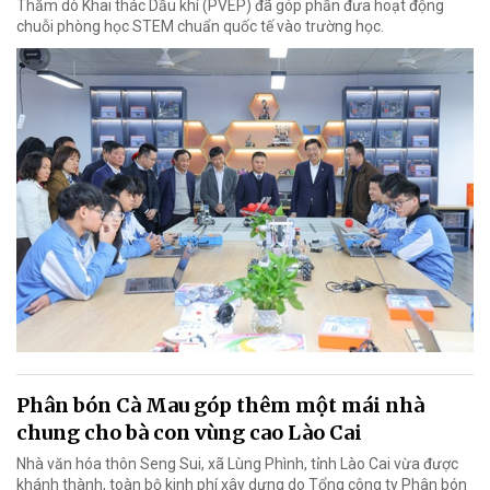
Thăm dò Khai thác Dầu khí (PVEP) đã góp phần đưa hoạt động
chuỗi phòng học STEM chuẩn quốc tế vào trường học.
Phân bón Cà Mau góp thêm một mái nhà
chung cho bà con vùng cao Lào Cai
Nhà văn hóa thôn Seng Sui, xã Lùng Phình, tỉnh Lào Cai vừa được
khánh thành, toàn bộ kinh phí xây dựng do Tổng công ty Phân bón