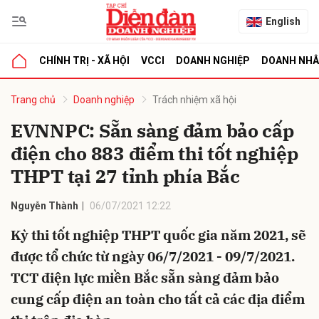
English
CHÍNH TRỊ - XÃ HỘI
VCCI
DOANH NGHIỆP
DOANH NH
bình luận
Trang chủ
Doanh nghiệp
Trách nhiệm xã hội
EVNNPC: Sẵn sàng đảm bảo cấp
điện cho 883 điểm thi tốt nghiệp
THPT tại 27 tỉnh phía Bắc
Nguyễn Thành
06/07/2021 12:22
Kỳ thi tốt nghiệp THPT quốc gia năm 2021, sẽ
Hủy
G
được tổ chức từ ngày 06/7/2021 - 09/7/2021.
TCT điện lực miền Bắc sẵn sàng đảm bảo
cung cấp điện an toàn cho tất cả các địa điểm