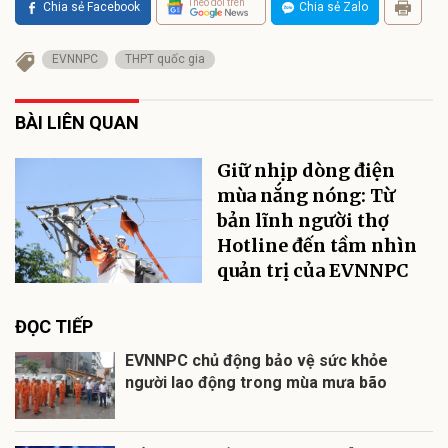
Theo dõi trên
Chia sẻ Facebook
Chia sẻ Zalo
EVNNPC
THPT quốc gia
BÀI LIÊN QUAN
Giữ nhịp dòng điện
mùa nắng nóng: Từ
bản lĩnh người thợ
Hotline đến tầm nhìn
quản trị của EVNNPC
ĐỌC TIẾP
EVNNPC chủ động bảo vệ sức khỏe
người lao động trong mùa mưa bão