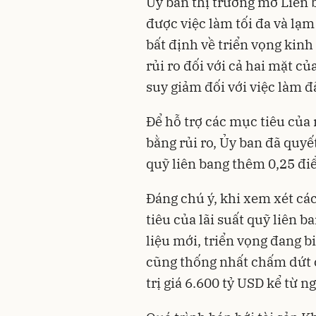
Ủy ban thị trường mở Liên 
được việc làm tối đa và lạ
bất định về triển vọng kinh
rủi ro đối với cả hai mặt c
suy giảm đối với việc làm đ
Để hỗ trợ các mục tiêu của 
bằng rủi ro, Ủy ban đã quyế
quỹ liên bang thêm 0,25 đ
Đáng chú ý, khi xem xét cá
tiêu của lãi suất quỹ liên b
liệu mới, triển vọng đang b
cũng thống nhất chấm dứt c
trị giá 6.600 tỷ USD kể từ ng