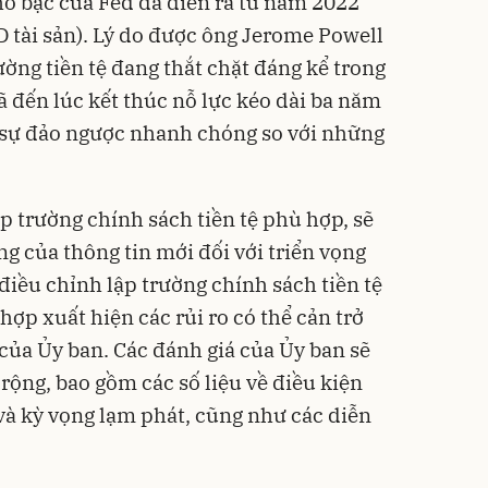
ho bạc của Fed đã diễn ra từ năm 2022
D tài sản). Lý do được ông Jerome Powell
rường tiền tệ đang thắt chặt đáng kể trong
ã đến lúc kết thúc nỗ lực kéo dài ba năm
t sự đảo ngược nhanh chóng so với những
ập trường chính sách tiền tệ phù hợp, sẽ
ộng của thông tin mới đối với triển vọng
 điều chỉnh lập trường chính sách tiền tệ
hợp xuất hiện các rủi ro có thể cản trở
 của Ủy ban. Các đánh giá của Ủy ban sẽ
 rộng, bao gồm các số liệu về điều kiện
 và kỳ vọng lạm phát, cũng như các diễn