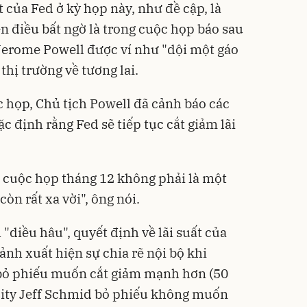
t của Fed ở kỳ họp này, như đề cập, là
n điều bất ngờ là trong cuộc họp báo sau
 Jerome Powell được ví như "dội một gáo
thị trường về tương lai.
c họp, Chủ tịch Powell đã cảnh báo các
 định rằng Fed sẽ tiếp tục cắt giảm lãi
ại cuộc họp tháng 12 không phải là một
còn rất xa vời", ông nói.
 "diều hâu", quyết định về lãi suất của
ảnh xuất hiện sự chia rẽ nội bộ khi
bỏ phiếu muốn cắt giảm mạnh hơn (50
City Jeff Schmid bỏ phiếu không muốn