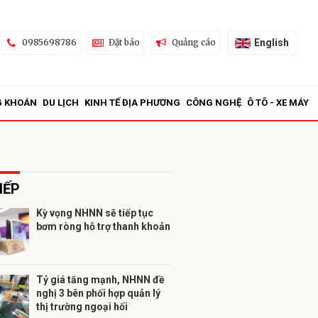
English
0985698786
Đặt báo
Quảng cáo
G KHOÁN
DU LỊCH
KINH TẾ ĐỊA PHƯƠNG
CÔNG NGHỆ
Ô TÔ - XE MÁY
IẾP
Kỳ vọng NHNN sẽ tiếp tục
bơm ròng hỗ trợ thanh khoản
ửi
Tỷ giá tăng mạnh, NHNN đề
nghị 3 bên phối hợp quản lý
thị trường ngoại hối