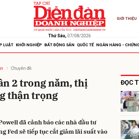
GIỚI THIỆU
bình luận
Thứ Sáu,
07/08/2026
P LUẬT
KHỞI NGHIỆP
BẤT ĐỘNG SẢN
QUỐC TẾ
NGÂN HÀNG - CHỨN
án
Chuyên đề
lần 2 trong năm, thị
ĐỌC T
g thận trọng
Hủy
G
Powell đã cảnh báo các nhà đầu tư
 Fed sẽ tiếp tục cắt giảm lãi suất vào