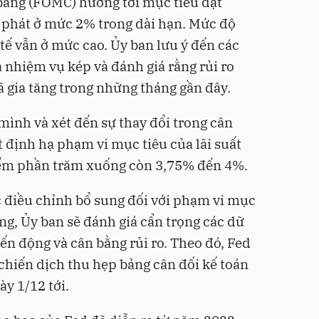
bang (FOMC) hướng tới mục tiêu đạt
m phát ở mức 2% trong dài hạn. Mức độ
 tế vẫn ở mức cao. Ủy ban lưu ý đến các
ủa nhiệm vụ kép và đánh giá rằng rủi ro
ã gia tăng trong những tháng gần đây.
mình và xét đến sự thay đổi trong cân
t định hạ phạm vi mục tiêu của lãi suất
iểm phần trăm xuống còn 3,75% đến 4%.
c điều chỉnh bổ sung đối với phạm vi mục
ang, Ủy ban sẽ đánh giá cẩn trọng các dữ
iến động và cân bằng rủi ro. Theo đó, Fed
hiến dịch thu hẹp bảng cân đối kế toán
ày 1/12 tới.