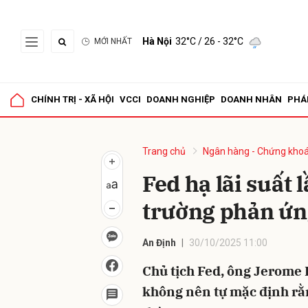
Hà Nội
32°C
/ 26 - 32°C
MỚI NHẤT
Gửi 
CHÍNH TRỊ - XÃ HỘI
VCCI
DOANH NGHIỆP
DOANH NHÂN
PHÁ
Trang chủ
Ngân hàng - Chứng kho
Fed hạ lãi suất 
trường phản ứn
An Định
30/10/2025 11:00
Chủ tịch Fed, ông Jerome 
không nên tự mặc định rằng