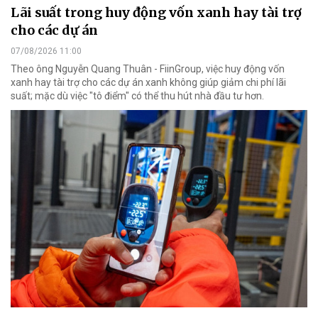
Lãi suất trong huy động vốn xanh hay tài trợ
cho các dự án
07/08/2026 11:00
Theo ông Nguyễn Quang Thuân - FiinGroup, việc huy động vốn
xanh hay tài trợ cho các dự án xanh không giúp giảm chi phí lãi
suất; mặc dù việc "tô điểm" có thể thu hút nhà đầu tư hơn.