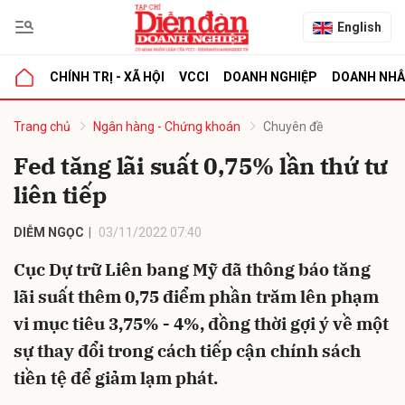
English
CHÍNH TRỊ - XÃ HỘI
VCCI
DOANH NGHIỆP
DOANH NH
bình luận
Trang chủ
Ngân hàng - Chứng khoán
Chuyên đề
Fed tăng lãi suất 0,75% lần thứ tư
liên tiếp
DIỄM NGỌC
03/11/2022 07:40
Cục Dự trữ Liên bang Mỹ đã thông báo tăng
lãi suất thêm 0,75 điểm phần trăm lên phạm
Hủy
G
vi mục tiêu 3,75% - 4%, đồng thời gợi ý về một
sự thay đổi trong cách tiếp cận chính sách
tiền tệ để giảm lạm phát.