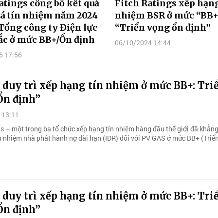
atings công bố kết quả
Fitch Ratings xếp hạng
iá tín nhiệm năm 2024
nhiệm BSR ở mức “BB+
 Tổng công ty Điện lực
“Triển vọng ổn định”
ắc ở mức BB+/Ổn định
06/10/2024 14:44
5 17:56
duy trì xếp hạng tín nhiệm ở mức BB+: Tri
Ổn định”
 13:11
gs – một trong ba tổ chức xếp hạng tín nhiệm hàng đầu thế giới đã khẳn
n nhiệm nhà phát hành nợ dài hạn (IDR) đối với PV GAS ở mức BB+ (Triể
duy trì xếp hạng tín nhiệm ở mức BB+: Tri
Ổn định”