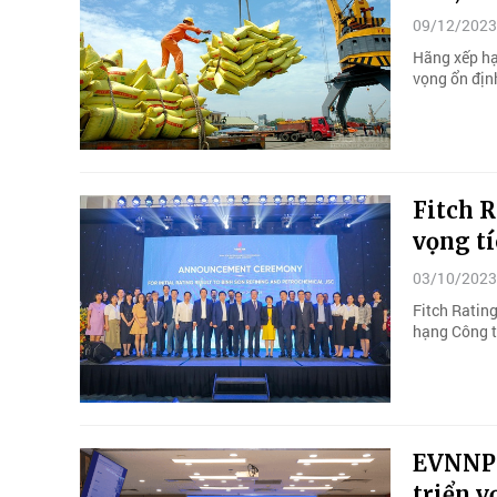
09/12/2023
Hãng xếp hạ
vọng ổn địn
Fitch R
vọng tí
03/10/2023
Fitch Rating
hạng Công t
EVNNPC
triển v