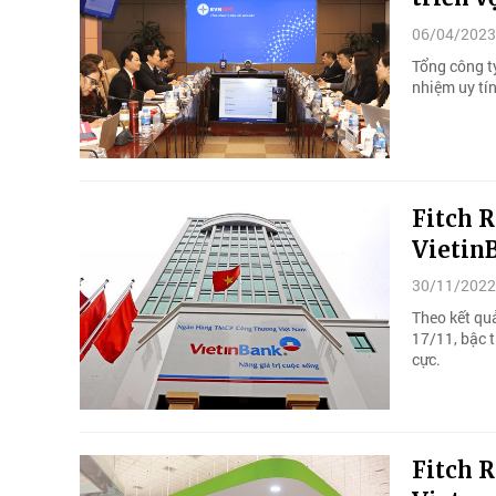
06/04/2023
Tổng công t
nhiệm uy tín
Fitch R
Vietin
30/11/2022
Theo kết qu
17/11, bậc t
cực.
Fitch R