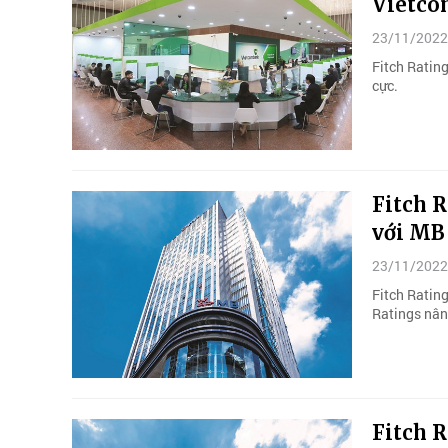
Vietc
23/11/2022
Fitch Ratin
cực.
Fitch R
với MB
23/11/2022
Fitch Ratin
Ratings nân
Fitch R