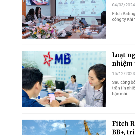
04/03/2024
Fitch Ratin
công ty Khí
Loạt n
nhiệm 
15/12/2023
Sau công bố
trần tín nh
bậc mới.
Fitch 
BB+, tr