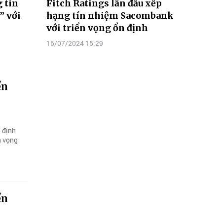
 tín
Fitch Ratings lần đầu xếp
” với
hạng tín nhiệm Sacombank
với triển vọng ổn định
16/07/2024 15:29
ển
g định
n vọng
ển