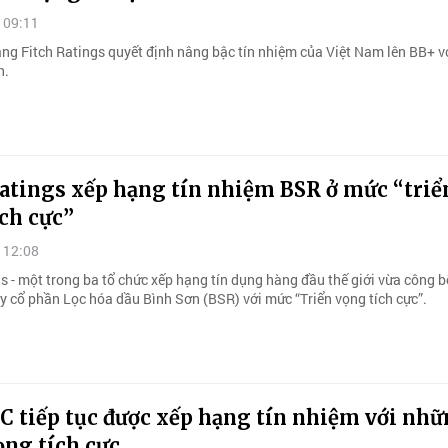
 09:11
ng Fitch Ratings quyết định nâng bậc tín nhiệm của Việt Nam lên BB+ vớ
h.
atings xếp hạng tín nhiệm BSR ở mức “triể
ch cực”
 12:08
s - một trong ba tổ chức xếp hạng tín dụng hàng đầu thế giới vừa công b
y cổ phần Lọc hóa dầu Bình Sơn (BSR) với mức “Triển vọng tích cực”.
 tiếp tục được xếp hạng tín nhiệm với nh
ọng tích cực