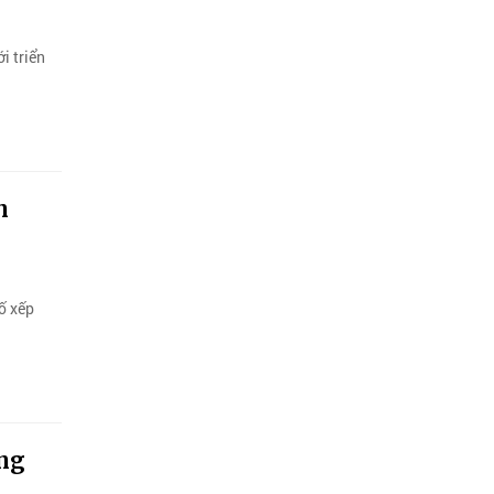
i triển
n
ố xếp
ững