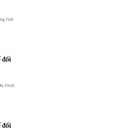
ọng Tích
 đối
ó, Fitch
 đối