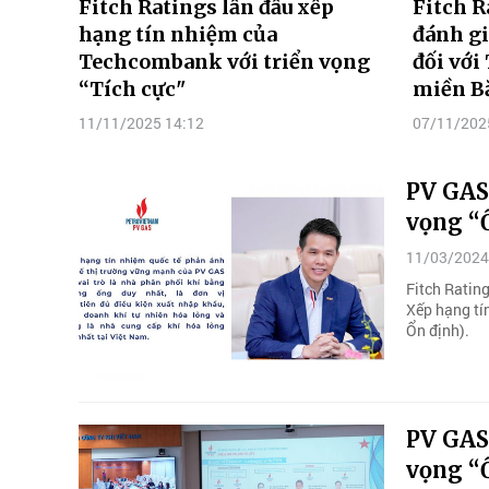
Fitch Ratings lần đầu xếp
Fitch R
hạng tín nhiệm của
đánh g
Techcombank với triển vọng
đối với
“Tích cực"
miền B
11/11/2025 14:12
07/11/202
PV GAS 
vọng “
11/03/2024
Fitch Ratin
Xếp hạng tí
Ổn định).
PV GAS 
vọng “