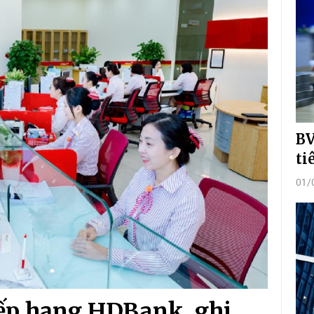
BV
ti
01/
xếp hạng HDBank, ghi