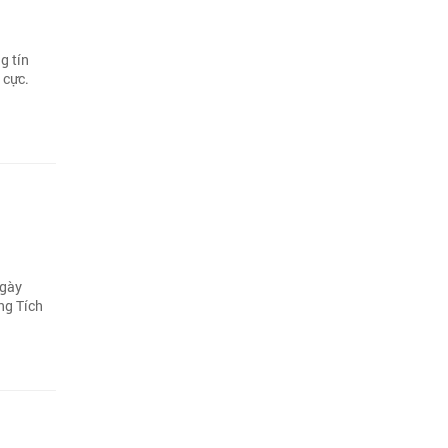
g tín
 cực.
ngày
ng Tích