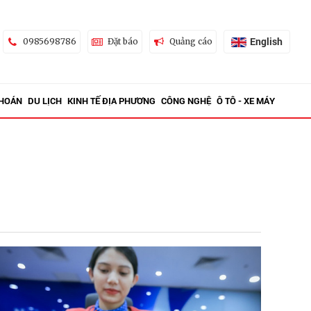
English
0985698786
Đặt báo
Quảng cáo
KHOÁN
DU LỊCH
KINH TẾ ĐỊA PHƯƠNG
CÔNG NGHỆ
Ô TÔ - XE MÁY