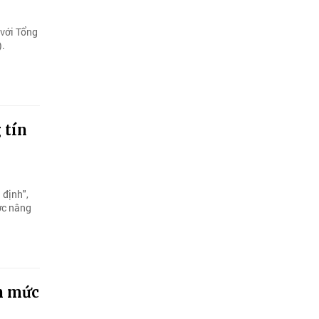
 với Tổng
).
 tín
 định",
ợc nâng
ên mức