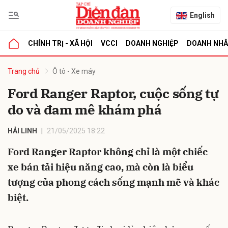
English
CHÍNH TRỊ - XÃ HỘI
VCCI
DOANH NGHIỆP
DOANH NH
bình luận
Trang chủ
Ô tô - Xe máy
Ford Ranger Raptor, cuộc sống tự
do và đam mê khám phá
HẢI LINH
21/05/2025 18:22
Ford Ranger Raptor không chỉ là một chiếc
xe bán tải hiệu năng cao, mà còn là biểu
Hủy
G
tượng của phong cách sống mạnh mẽ và khác
biệt.