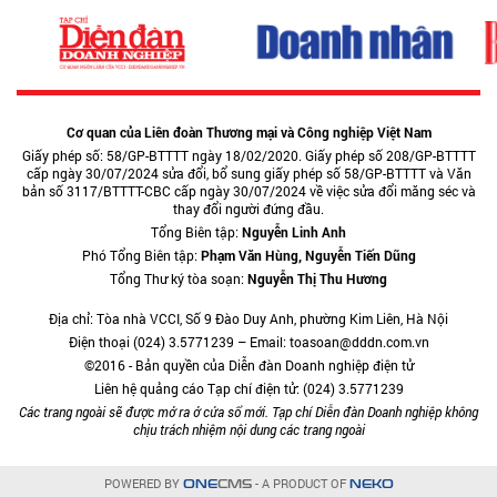
Cơ quan của Liên đoàn Thương mại và Công nghiệp Việt Nam
Giấy phép số: 58/GP-BTTTT ngày 18/02/2020. Giấy phép số 208/GP-BTTTT
cấp ngày 30/07/2024 sửa đổi, bổ sung giấy phép số 58/GP-BTTTT và Văn
bản số 3117/BTTTT-CBC cấp ngày 30/07/2024 về việc sửa đổi măng séc và
thay đổi người đứng đầu.
Tổng Biên tập:
Nguyễn Linh Anh
Phó Tổng Biên tập:
Phạm Văn Hùng, Nguyễn Tiến Dũng
Tổng Thư ký tòa soạn:
Nguyễn Thị Thu Hương
Địa chỉ: Tòa nhà VCCI, Số 9 Đào Duy Anh, phường Kim Liên, Hà Nội
Điện thoại (024) 3.5771239 – Email: toasoan@dddn.com.vn
©2016 - Bản quyền của Diễn đàn Doanh nghiệp điện tử
Liên hệ quảng cáo Tạp chí điện tử: (024) 3.5771239
Các trang ngoài sẽ được mở ra ở cửa sổ mới. Tạp chí Diễn đàn Doanh nghiệp không
chịu trách nhiệm nội dung các trang ngoài
POWERED BY
- A PRODUCT OF
ONE
CMS
NEKO