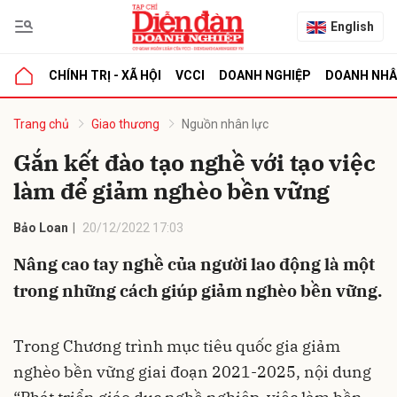
English
CHÍNH TRỊ - XÃ HỘI
VCCI
DOANH NGHIỆP
DOANH NH
bình luận
Trang chủ
Giao thương
Nguồn nhân lực
Gắn kết đào tạo nghề với tạo việc
làm để giảm nghèo bền vững
Bảo Loan
20/12/2022 17:03
Nâng cao tay nghề của người lao động là một
trong những cách giúp giảm nghèo bền vững.
Hủy
G
Trong Chương trình mục tiêu quốc gia giảm
nghèo bền vững giai đoạn 2021-2025, nội dung