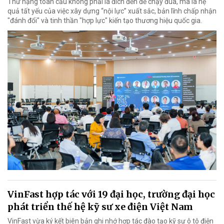
Thứ hạng toàn cầu không phải là đích đến để chạy đua, mà là hệ
quả tất yếu của việc xây dựng “nội lực” xuất sắc, bản lĩnh chấp nhận
"đánh đổi" và tinh thần "hợp lực" kiến tạo thương hiệu quốc gia.
VinFast hợp tác với 19 đại học, trường đại học
phát triển thế hệ kỹ sư xe điện Việt Nam
VinFast vừa ký kết biên bản ghi nhớ hợp tác đào tạo kỹ sư ô tô điện