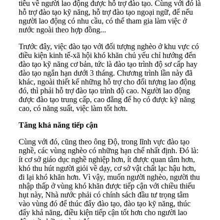
tiêu về người lao động được hỗ trợ đào tạo. Cùng với đó là
hỗ trợ đào tạo kỹ năng, hỗ trợ đào tạo ngoại ngữ, để nếu
người lao động có nhu cầu, có thể tham gia làm việc ở
nước ngoài theo hợp đồng...
Trước đây, việc đào tạo với đối tượng nghèo ở khu vực có
điều kiện kinh tế-xã hội khó khăn chủ yếu chỉ hướng đến
đào tạo kỹ năng cơ bản, tức là đào tạo trình độ sơ cấp hay
đào tạo ngắn hạn dưới 3 tháng. Chương trình lần này đã
khác, ngoài thiết kế những hỗ trợ cho đối tượng lao động
đó, thì phải hỗ trợ đào tạo trình độ cao. Người lao động
được đào tạo trung cấp, cao đẳng để họ có được kỹ năng
cao, có năng suất, việc làm tốt hơn.
Tăng khả năng tiếp cận
Cùng với đó, cũng theo ông Độ, trong lĩnh vực đào tạo
nghề, các vùng nghèo có những hạn chế nhất định. Đó là:
ít cơ sở giáo dục nghề nghiệp hơn, ít được quan tâm hơn,
khó thu hút người giỏi về dạy, cơ sở vật chất lạc hậu hơn,
đi lại khó khăn hơn. Vì vậy, muốn người nghèo, người thu
nhập thấp ở vùng khó khăn được tiếp cận với chiều thiếu
hụt này, Nhà nước phải có chính sách đầu tư trọng tâm
vào vùng đó để thúc đẩy đào tạo, đào tạo kỹ năng, thúc
đẩy khả năng, điều kiện tiếp cận tốt hơn cho người lao