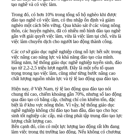
tạo nghề và có việc làm.
Trong đó, có hơn 10% trong tổng số hộ nghèo khi được
đào tạo nghề có việc làm, có thu nhập ổn định và giảm
nghèo một cách bền vững. Qua khảo sát ở các vùng nông
thôn, các huyện nghèo, đã có nhiều mô hình đào tạo nghề
gắn với giải quyết việc làm, vừa là việc làm tại chỗ, vừa là
việc làm chuyển dịch cho người lao động thành công.
Các cơ sở giáo dục nghề nghiệp cũng nỗ lực hết sức trong
việc nâng cao năng lực và khả năng đào tạo của mình.
Hằng năm, hệ thống giáo dục nghề nghiệp tuyển sinh, đào
tạo từ 2,2-2,5 triệu lượt người. Đây là một yếu tố quan
trọng trong tạo việc làm, cũng như từng bước nâng cao
chất lượng nguồn nhân lực và tỷ lệ lao động qua đào tạo.
Hiện nay, ở Việt Nam, tỷ lệ lao động qua đào tạo nói
chung thì cao, chiếm khoảng gần 70%, nhưng số lao động
qua đào tạo có bằng cấp, chứng chỉ còn khiêm tốn, đặc
biệt là ở khu vực nông thôn. Vì vậy, hệ thống giáo dục
nghề nghiệp không chỉ đào tạo ban đầu, đào tạo cho học
sinh tốt nghiệp các cấp, mà cũng phải tập trung đào tạo lực
lượng chất lượng cao.
Bên cạnh đó, còn có một lực lượng lao động rất lớn đang
làm việc trong thị trường lao động. Nếu không có chương