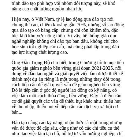
trình đào tạo phù hợp với nhóm đối tượng này, sẽ khó
nâng cao chất lượng nguồn nhân lực.
Hiện nay, ở Việt Nam, tỷ lệ lao động qua đào tạo nói
chung thì cao, chiếm khoảng gần 70%, nhưng số lao động
qua đào tạo có bằng cấp, chứng chỉ còn khiêm tốn, đặc
biệt là ở khu vực nông thôn. Vì vậy, hệ thống giáo dục
nghề nghiệp không chỉ đào tạo ban đầu, không chỉ cho
học sinh tốt nghiệp các cấp, mà cũng phải tập trung đào
tạo lực lượng chất lượng cao.
Ông Đào Trọng Độ cho biết, trong Chương trình mục tiêu
quốc gia giảm nghèo bền vững giai đoạn 2021-2025, nội
dung về đào tạo nghề và giải quyết việc làm được thiết kế
thành một dự án riêng là một trong những thay đổi trong
cách tiếp cận để giải quyết vấn đề giảm nghèo bền vững.
Đó là tiếp cận ở góc độ người lao động có kỹ năng, có
việc làm một cách thỏa đáng, bền vững. Đây là điểm căn
cơ để giải quyết các vấn đề thiếu hụt khác như: thiếu hụt
về thu nhập, thiếu hụt về tiếp cận các dịch vụ xã hội cơ
bản...
Đào tạo nâng cao kỹ năng, nhận thức là một trong những
vấn đề được đề cập sâu, cũng như có các chỉ tiêu cụ thể
như: tạo việc làm tại chỗ, hỗ trợ tư vấn hướng nghiệp, chỉ