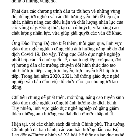
động ở những vùng đó.
Phải đưa các chương trình đầu tư tốt hơn về những vùng
đó, để người nghèo và các đối tượng yếu thế dễ tiếp cận
nhất, nhằm nâng cao điều kiện và chất lượng nhân lực của
các vùng này. Đồng thời, tạo ra cú huých, vừa nâng cao
chất lượng nhân lực, vừa giúp giải quyết các vấn đề khác.
Ông Đào Trọng Độ cho biết thêm, thời gian qua, lĩnh vực
giáo dục nghề nghiệp cũng chịu ảnh hưởng nặng nề do đại
dịch Covid-19. Do vậy, Tổng cục Giáo dục nghề nghiệp
phối hợp các tổ chức quốc tế, doanh nghiệp, cơ quan, đơn
vị hướng dẫn các trường chuyển đổi hình thức đào tạo
như: từ trực tiếp sang trực tuyến, trực tuyến kết hợp trực
tiếp. Trong hai năm 2020, 2021, hệ thống giáo dục nghề
nghiệp vẫn bảo đảm việc tổ chức đào tạo cho người lao
động.
Chỉ tiêu chung để phát triển, mở rộng, nâng cao tuyển sinh
giáo dục nghề nghiệp cũng bị ảnh hưởng do dịch bệnh.
Tuy nhiên, lĩnh vực giáo dục nghề nghiệp cố gắng giảm
thiểu những ảnh hưởng của đại dịch ở mức thấp nhất.
Hiện tại, với các chính sách đã trình Chính phủ, Thủ tướng
Chính phủ đã ban hành, các văn bản hướng dẫn của Bộ
Lao động-Thương binh và Xã hội, hệ thống giáo dục nghề