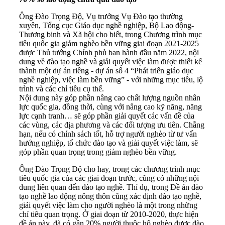
Ông Đào Trọng Độ, Vụ trưởng Vụ Đào tạo thường
xuyên,
Tổng cục Giáo dục nghề nghiệp
, Bộ Lao động-
Thương binh và Xã hội cho biết, trong Chương trình mục
tiêu quốc gia giảm nghèo bền vững giai đoạn 2021-2025
được Thủ tướng Chính phủ ban hành đầu năm 2022, nội
dung về đào tạo nghề và giải quyết việc làm được thiết kế
thành một dự án riêng - dự án số 4 “Phát triển giáo dục
nghề nghiệp, việc làm bền vững” - với những mục tiêu, lộ
trình và các chỉ tiêu cụ thể.
Nội dung này góp phần nâng cao chất lượng nguồn nhân
lực quốc gia, đồng thời, cùng với nâng cao kỹ năng, năng
lực cạnh tranh… sẽ góp phần giải quyết các vấn đề của
các vùng, các địa phương và các đối tượng ưu tiên. Chẳng
hạn, nếu có chính sách tốt, hỗ trợ người nghèo từ tư vấn
hướng nghiệp, tổ chức đào tạo và giải quyết việc làm, sẽ
góp phần quan trọng trong giảm nghèo bền vững.
Ông Đào Trọng Độ cho hay, trong các chương trình mục
tiêu quốc gia của các giai đoạn trước, cũng có những nội
dung liên quan đến đào tạo nghề. Thí dụ, trong Đề án đào
tạo nghề lao động nông thôn cũng xác định đào tạo nghề,
giải quyết việc làm cho người nghèo là một trong những
chỉ tiêu quan trọng. Ở giai đoạn từ 2010-2020, thực hiện
đề án này, đã có gần 20% người thuộc hộ nghèo được đào