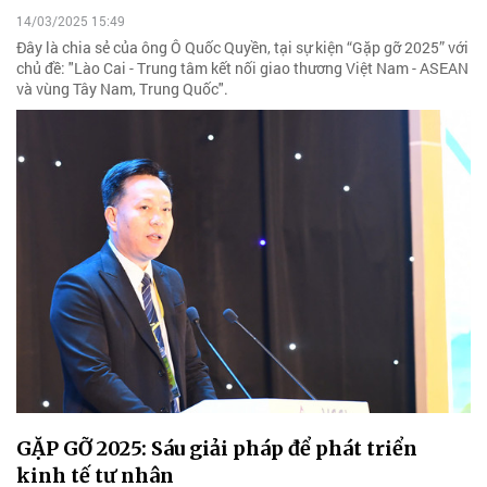
14/03/2025 15:49
Đây là chia sẻ của ông Ô Quốc Quyền, tại sự kiện “Gặp gỡ 2025” với
chủ đề: "Lào Cai - Trung tâm kết nối giao thương Việt Nam - ASEAN
và vùng Tây Nam, Trung Quốc".
GẶP GỠ 2025: Sáu giải pháp để phát triển
kinh tế tư nhân