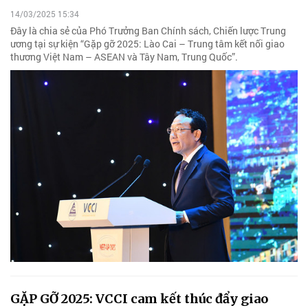
14/03/2025 15:34
Đây là chia sẻ của Phó Trưởng Ban Chính sách, Chiến lược Trung
ương tại sự kiện “Gặp gỡ 2025: Lào Cai – Trung tâm kết nối giao
thương Việt Nam – ASEAN và Tây Nam, Trung Quốc”.
GẶP GỠ 2025: VCCI cam kết thúc đẩy giao