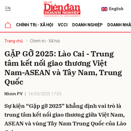
English
CHÍNH TRỊ - XÃ HỘI
VCCI
DOANH NGHIỆP
DOANH NH
bình luận
Trang chủ
Chính trị - Xã hội
GẶP GỠ 2025: Lào Cai - Trung
tâm kết nối giao thương Việt
Nam-ASEAN và Tây Nam, Trung
Quốc
Nhóm PV
14/03/2025 17:03
Hủy
G
Sự kiện “Gặp gỡ 2025” khẳng định vai trò là
trung tâm kết nối giao thương giữa Việt Nam,
ASEAN và vùng Tây Nam Trung Quốc của Lào