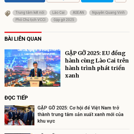
Trung tâm kết nối
Lào Cai
ASEAN
Nguyễn Quang Vinh
Phó Chủ tịch VCCI
Gặp gỡ 2025
BÀI LIÊN QUAN
GẶP GỠ 2025: EU đồng
hành cùng Lào Cai trên
hành trình phát triển
xanh
ĐỌC TIẾP
GẶP GỠ 2025: Cơ hội để Việt Nam trở
thành trung tâm sản xuất xanh mới của
khu vực