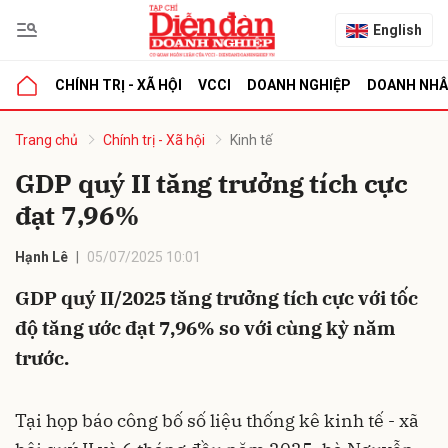
English
CHÍNH TRỊ - XÃ HỘI
VCCI
DOANH NGHIỆP
DOANH NH
bình luận
Trang chủ
Chính trị - Xã hội
Kinh tế
GDP quý II tăng trưởng tích cực
đạt 7,96%
Hạnh Lê
05/07/2025 10:01
GDP quý II/2025 tăng trưởng tích cực với tốc
độ tăng ước đạt 7,96% so với cùng kỳ năm
Hủy
G
trước.
Tại họp báo công bố số liệu thống kê kinh tế - xã