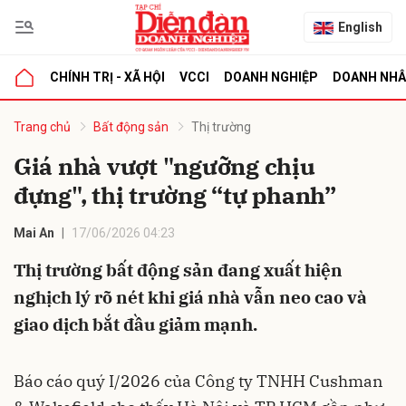
English
CHÍNH TRỊ - XÃ HỘI
VCCI
DOANH NGHIỆP
DOANH NH
bình luận
Trang chủ
Bất động sản
Thị trường
Giá nhà vượt "ngưỡng chịu
đựng", thị trường “tự phanh”
Mai An
17/06/2026 04:23
Thị trường bất động sản đang xuất hiện
nghịch lý rõ nét khi giá nhà vẫn neo cao và
Hủy
G
giao dịch bắt đầu giảm mạnh.
Báo cáo quý I/2026 của Công ty TNHH Cushman