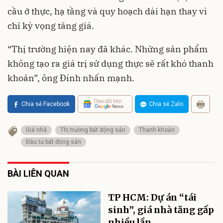
cầu ở thực, hạ tầng và quy hoạch dài hạn thay vì
chỉ kỳ vọng tăng giá.
“Thị trường hiện nay đã khác. Những sản phẩm
không tạo ra giá trị sử dụng thực sẽ rất khó thanh
khoản”, ông Đính nhấn mạnh.
Theo dõi trên
Chia sẻ Facebook
Chia sẻ Zalo
Giá nhà
Thị trường bất động sản
Thanh khoản
Đầu tư bất động sản
BÀI LIÊN QUAN
TP HCM: Dự án “tái
sinh”, giá nhà tăng gấp
nhiều lần