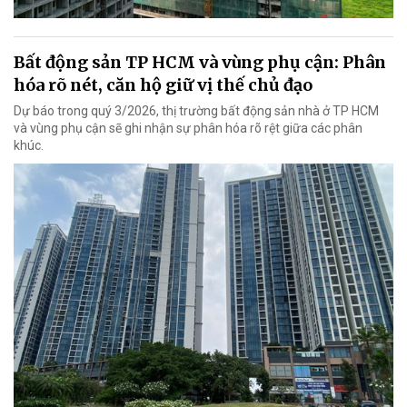
Bất động sản TP HCM và vùng phụ cận: Phân
hóa rõ nét, căn hộ giữ vị thế chủ đạo
Dự báo trong quý 3/2026, thị trường bất động sản nhà ở TP HCM
và vùng phụ cận sẽ ghi nhận sự phân hóa rõ rệt giữa các phân
khúc.