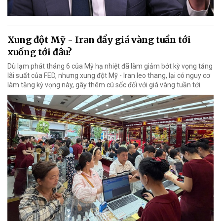
Xung đột Mỹ - Iran đẩy giá vàng tuần tới
xuống tới đâu?
Dù lạm phát tháng 6 của Mỹ hạ nhiệt đã làm giảm bớt kỳ vọng tăng
lãi suất của FED, nhưng xung đột Mỹ - Iran leo thang, lại có nguy cơ
làm tăng kỳ vọng này, gây thêm cú sốc đối với giá vàng tuần tới.