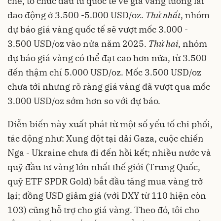
chế, tổ chức đầu tư quốc tế về giá vàng tương lai
dao động ở 3.500 -5.000 USD/oz.
Thứ nhất
, nhóm
dự báo giá vàng quốc tế sẽ vượt mốc 3.000 -
3.500 USD/oz vào nửa năm 2025.
Thứ hai
, nhóm
dự báo giá vàng có thể đạt cao hơn nữa, từ 3.500
đến thậm chí 5.000 USD/oz. Mốc 3.500 USD/oz
chưa tới nhưng rõ ràng giá vàng đã vượt qua mốc
3.000 USD/oz sớm hơn so với dự báo.
Diễn biến này xuất phát từ một số yếu tố chi phối,
tác động như: Xung đột tại dải Gaza, cuộc chiến
Nga - Ukraine chưa đi đến hồi kết; nhiều nước và
quỹ đầu tư vàng lớn nhất thế giới (Trung Quốc,
quỹ ETF SPDR Gold) bắt đầu tăng mua vàng trở
lại; đồng USD giảm giá (với DXY từ 110 hiện còn
103) cũng hỗ trợ cho giá vàng. Theo đó, tôi cho