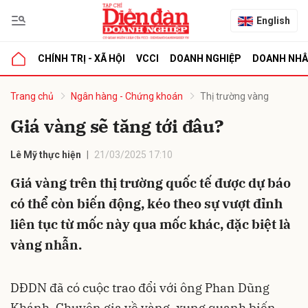
English
CHÍNH TRỊ - XÃ HỘI
VCCI
DOANH NGHIỆP
DOANH NH
bình luận
Trang chủ
Ngân hàng - Chứng khoán
Thị trường vàng
Giá vàng sẽ tăng tới đâu?
Lê Mỹ thực hiện
21/03/2025 17:10
Giá vàng trên thị trường quốc tế được dự báo
có thể còn biến động, kéo theo sự vượt đỉnh
liên tục từ mốc này qua mốc khác, đặc biệt là
Hủy
G
vàng nhẫn.
DĐDN đã có cuộc trao đổi với ông Phan Dũng
Khánh, Chuyên gia về vàng, xung quanh biến