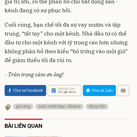
giá trị lớn, có thể phân bổ cho bất động sản -
kênh đang có sự phục hồi.
Cuối cùng, hạn chế tối đa sự vay mượn và tập
trung, “tất tay” cho một kênh. Nhà đầu tư có thể
đầu tư cho một kênh với tỷ trọng cao hơn nhưng
không phân bổ theo kiểu “bỏ trứng vào một giỏ”
để giảm thiểu tối đa rủi ro.
-
Trân trọng cảm ơn ông!
Theo dõi trên
Chia sẻ Facebook
Chia sẻ Zalo
giá vàng
cuộc chiến Nga - Ukraine
đồng USD
BÀI LIÊN QUAN