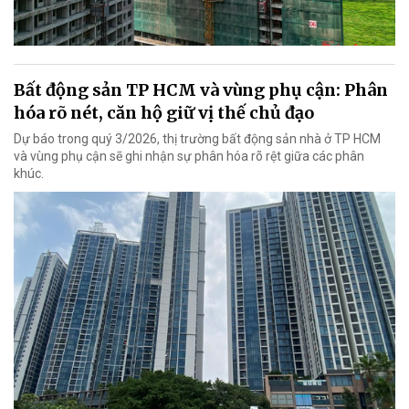
Bất động sản TP HCM và vùng phụ cận: Phân
hóa rõ nét, căn hộ giữ vị thế chủ đạo
Dự báo trong quý 3/2026, thị trường bất động sản nhà ở TP HCM
và vùng phụ cận sẽ ghi nhận sự phân hóa rõ rệt giữa các phân
khúc.