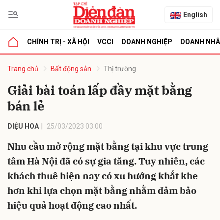
English
CHÍNH TRỊ - XÃ HỘI
VCCI
DOANH NGHIỆP
DOANH NH
bình luận
Trang chủ
Bất động sản
Thị trường
Giải bài toán lấp đầy mặt bằng
bán lẻ
DIỆU HOA
25/03/2023 03:00
Nhu cầu mở rộng mặt bằng tại khu vực trung
tâm Hà Nội đã có sự gia tăng. Tuy nhiên, các
Hủy
G
khách thuê hiện nay có xu hướng khắt khe
hơn khi lựa chọn mặt bằng nhằm đảm bảo
hiệu quả hoạt động cao nhất.