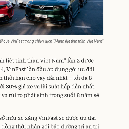
i của VinFast trong chiến dịch “Mãnh liệt tinh thần Việt Nam”
 liệt tinh thần Việt Nam” lần 2 được
4, VinFast lần đầu áp dụng gói ưu đãi
 thời hạn cho vay dài nhất – tối đa 8
tới 80% giá xe và lãi suất hấp dẫn nhất.
ất và rủi ro phát sinh trong suốt 8 năm sẽ
sở hữu xe xăng VinFast sẽ được ưu đãi
 đồng thời nhận gói bảo dưỡng tri ân trị