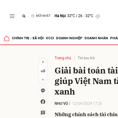
Hà Nội
32°C
/ 26 - 32°C
MỚI NHẤT
Gửi 
CHÍNH TRỊ - XÃ HỘI
VCCI
DOANH NGHIỆP
DOANH NHÂN
PHÁ
Trang chủ
Tin lưu trữ
Giải bài toán tà
giúp Việt Nam t
xanh
NHƯ VŨ
12/04/2024 17:26
Những chính sách tài chính