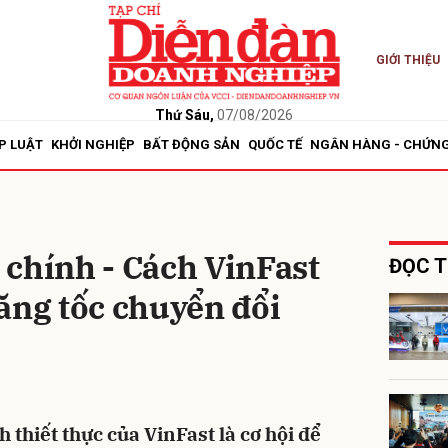
GIỚI THIỆU
bình luận
Thứ Sáu,
07/08/2026
P LUẬT
KHỞI NGHIỆP
BẤT ĐỘNG SẢN
QUỐC TẾ
NGÂN HÀNG - CHỨN
i chính - Cách VinFast
ĐỌC T
ăng tốc chuyển đổi
Hủy
G
 thiết thực của VinFast là cơ hội để