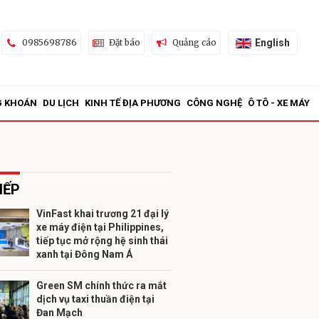
English
0985698786
Đặt báo
Quảng cáo
G KHOÁN
DU LỊCH
KINH TẾ ĐỊA PHƯƠNG
CÔNG NGHỆ
Ô TÔ - XE MÁY
IẾP
VinFast khai trương 21 đại lý
xe máy điện tại Philippines,
ửi
tiếp tục mở rộng hệ sinh thái
xanh tại Đông Nam Á
Green SM chính thức ra mắt
dịch vụ taxi thuần điện tại
Đan Mạch