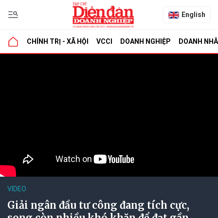
English
CHÍNH TRỊ - XÃ HỘI
VCCI
DOANH NGHIỆP
DOANH NH
VIDEO
Giải ngân đầu tư công đang tích cực,
song còn nhiều khó khăn để đạt gần