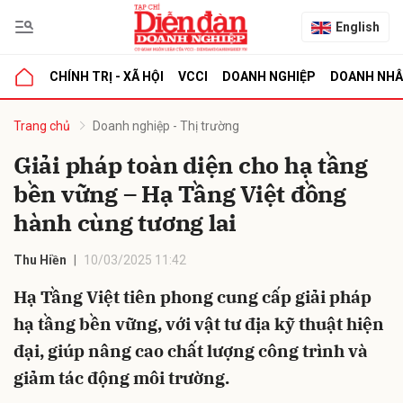
English
CHÍNH TRỊ - XÃ HỘI
VCCI
DOANH NGHIỆP
DOANH NH
bình luận
Trang chủ
Doanh nghiệp - Thị trường
Giải pháp toàn diện cho hạ tầng
bền vững – Hạ Tầng Việt đồng
hành cùng tương lai
Thu Hiền
10/03/2025 11:42
Hạ Tầng Việt tiên phong cung cấp giải pháp
Hủy
G
hạ tầng bền vững, với vật tư địa kỹ thuật hiện
đại, giúp nâng cao chất lượng công trình và
giảm tác động môi trường.