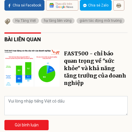
Theo dõi trên
Chia sẻ Facebook
Chia sẻ Zalo
Hạ Tầng Việt
hạ tầng bền vững
giảm tác động môi trường
BÀI LIÊN QUAN
FAST500 - chỉ báo
quan trọng về "sức
khỏe" và khả năng
tăng trưởng của doanh
nghiệp
Gửi bình luận