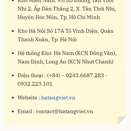
Kho Miền Nam: 93/5D Đường Tân Thới
Nhì 2, Ấp Dân Thắng 2, X. Tân Thới Nhì,
Huyện Hóc Môn, Tp. Hồ Chí Minh
Kho Hà Nội Số 17A Tô Vĩnh Diện, Quận
Thanh Xuân, Tp. Hà Nội
Hệ thống Kho: Hà Nam (KCN Đồng Văn),
Nam Định, Long An (KCN Nhựt Chánh)
Điện thoại : (+84) – 0243.6687.283 -
0932.223.101
Website :
hatangviet.vn
Email :
contact@hatangviet.vn