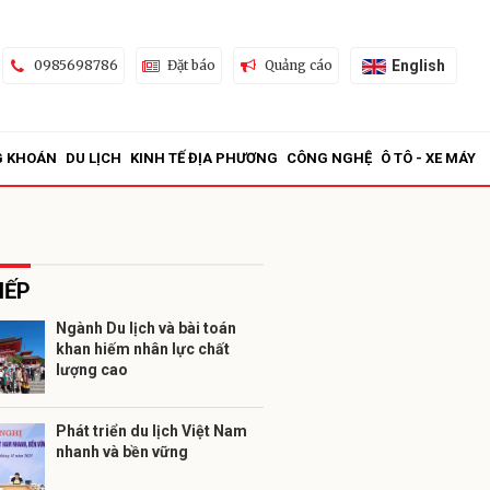
English
0985698786
Đặt báo
Quảng cáo
G KHOÁN
DU LỊCH
KINH TẾ ĐỊA PHƯƠNG
CÔNG NGHỆ
Ô TÔ - XE MÁY
IẾP
Ngành Du lịch và bài toán
khan hiếm nhân lực chất
ửi
lượng cao
Phát triển du lịch Việt Nam
nhanh và bền vững