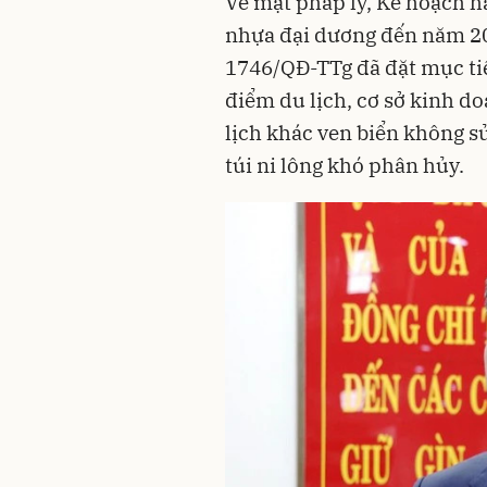
Về mặt pháp lý, Kế hoạch hà
nhựa đại dương đến năm 20
1746/QĐ-TTg đã đặt mục ti
điểm du lịch, cơ sở kinh do
lịch khác ven biển không 
túi ni lông khó phân hủy.