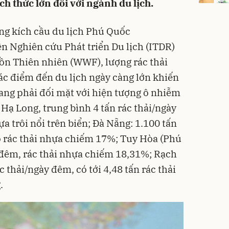
ch thức lớn đối với ngành du lịch.
ng kích cầu du lịch Phú Quốc
iện Nghiên cứu
Phát triển Du lịch
(ITDR)
tồn Thiên nhiên (WWF), lượng rác thải
các điểm đến du lịch ngày càng lớn khiến
đang phải đối mặt với hiện tượng ô nhiễm
h Hạ Long, trung bình 4 tấn rác thải/ngày
ựa trôi nổi trên biển; Đà Nẵng: 1.100 tấn
ó rác thải nhựa chiếm 17%; Tuy Hòa (Phú
y đêm, rác thải nhựa chiếm 18,31%; Rạch
c thải/ngày đêm, có tới 4,48 tấn rác thải
.