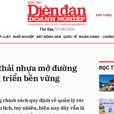
GIỚI THIỆU
bình luận
Thứ Sáu,
07/08/2026
P LUẬT
KHỞI NGHIỆP
BẤT ĐỘNG SẢN
QUỐC TẾ
NGÂN HÀNG - CHỨN
 thải nhựa mở đường
ĐỌC T
t triển bền vững
Hủy
G
 chính sách quy định về quản lý rác
u lịch, tuy nhiên, hiện nay đây vẫn là