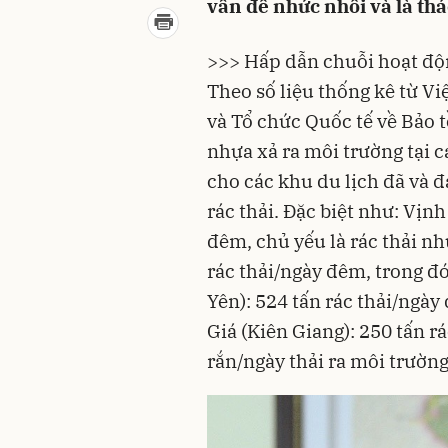
vấn đề nhức nhối và là thá
>>> Hấp dẫn chuỗi hoạt độ
Theo số liệu thống kê từ V
và Tổ chức Quốc tế về Bảo 
nhựa xả ra môi trường tại 
cho các khu du lịch đã và 
rác thải. Đặc biệt như: Vịn
đêm, chủ yếu là rác thải nh
rác thải/ngày đêm, trong đ
Yên): 524 tấn rác thải/ngà
Giá (Kiên Giang): 250 tấn rá
rắn/ngày thải ra môi trường