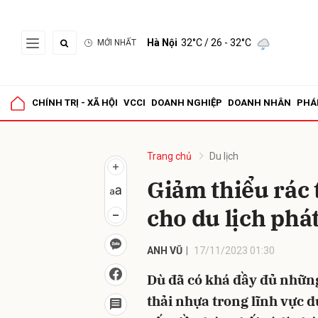
Hà Nội
32°C
/ 26 - 32°C
MỚI NHẤT
Gửi 
CHÍNH TRỊ - XÃ HỘI
VCCI
DOANH NGHIỆP
DOANH NHÂN
PHÁ
Trang chủ
Du lịch
Giảm thiểu rác
cho du lịch phá
ANH VŨ
17/11/2023 01:30
Dù đã có khá đầy đủ những
thải nhựa trong lĩnh vực d