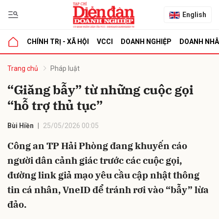
English
CHÍNH TRỊ - XÃ HỘI
VCCI
DOANH NGHIỆP
DOANH NH
bình luận
Trang chủ
Pháp luật
“Giăng bẫy” từ những cuộc gọi
“hỗ trợ thủ tục”
Bùi Hiền
25/05/2026 00:05
Công an TP Hải Phòng đang khuyến cáo
người dân cảnh giác trước các cuộc gọi,
Hủy
G
đường link giả mạo yêu cầu cập nhật thông
tin cá nhân, VneID để tránh rơi vào “bẫy” lừa
đảo.