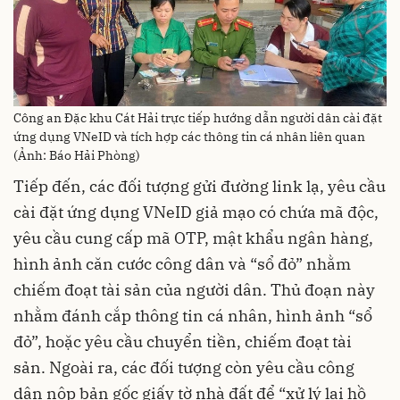
Công an Đặc khu Cát Hải trực tiếp hướng dẫn người dân cài đặt
ứng dụng VNeID và tích hợp các thông tin cá nhân liên quan
(Ảnh: Báo Hải Phòng)
Tiếp đến, các đối tượng gửi đường link lạ, yêu cầu
cài đặt ứng dụng VNeID giả mạo có chứa mã độc,
yêu cầu cung cấp mã OTP, mật khẩu ngân hàng,
hình ảnh căn cước công dân và “sổ đỏ” nhằm
chiếm đoạt tài sản của người dân. Thủ đoạn này
nhằm đánh cắp thông tin cá nhân, hình ảnh “sổ
đỏ”, hoặc yêu cầu chuyển tiền, chiếm đoạt tài
sản. Ngoài ra, các đối tượng còn yêu cầu công
dân nộp bản gốc giấy tờ nhà đất để “xử lý lại hồ