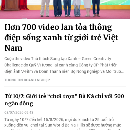
Hơn 700 video lan tỏa thông
điệp sống xanh từ giới trẻ Việt
Nam
Cuộc thi video Thử thách Sáng tạo Xanh – Green Creativity
Challenge do Quỹ Vì tương lai xanh cùng Công ty CP Phát triển
Điện ảnh V-Film và Đoàn Thanh niên Bộ Nông nghiệp và Môi trường
phối hợp tổ chức đã khép lại với chiến thắng thuộc về đội Anahata.
THÔNG TIN DOANH NGHIỆP
Từ 10/7: Giới trẻ “chơi trọn” Bà Nà chỉ với 500
ngàn đồng
08/07/2026 09:43
Từ ngày 10/7 đến hết 15/8/2026, mọi du khách từ 25 tuổi trở
xuống đến vui chơi tại Sun World Ba Na Hills sẽ được hưởng mức