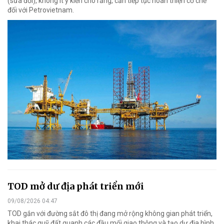
(sửa đổi), không ít ý kiến cho rằng, cần tiếp tục hoàn thiện cơ chế
đối với Petrovietnam.
TOD mở dư địa phát triển mới
09/08/2026 04:47
TOD gắn với đường sắt đô thị đang mở rộng không gian phát triển,
khai thác quỹ đất quanh các đầu mối giao thông và tạo dư địa hình