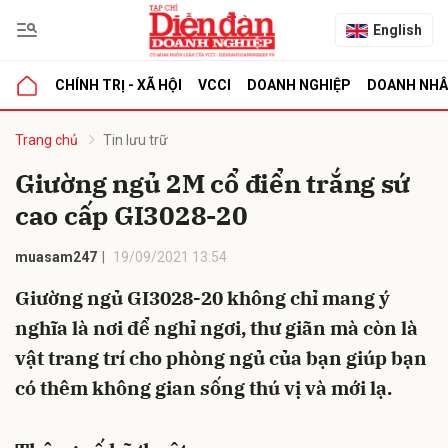
English
CHÍNH TRỊ - XÃ HỘI
VCCI
DOANH NGHIỆP
DOANH NH
bình luận
Trang chủ
Tin lưu trữ
Giường ngủ 2M cổ điển trắng sứ
cao cấp GI3028-20
muasam247
19/09/2021 13:54
Giường ngủ GI3028-20 không chỉ mang ý
nghĩa là nơi để nghỉ ngơi, thư giãn mà còn là
Hủy
G
vật trang trí cho phòng ngủ của bạn giúp bạn
có thêm không gian sống thú vị và mới lạ.