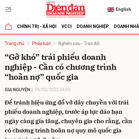
English
CHÍNH TRỊ - XÃ HỘI
VCCI
DOANH NGHIỆP
DOANH NH
bình luận
Trang chủ
Pháp luật
Nghiên cứu - Trao đổi
“Gỡ khó” trái phiếu doanh
nghiệp - Cần có chương trình
“hoãn nợ” quốc gia
GIA NGUYỄN
05/02/2023 04:00
Để tránh hiệu ứng đổ vỡ dây chuyền với trái
Hủy
G
phiếu doanh nghiệp, trước áp lực đáo hạn
ngày càng gia tăng, chuyên gia cho rằng, cần
có chương trình hoãn nợ quy mô quốc gia