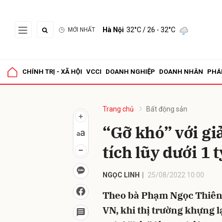
Hà Nội
32°C
/ 26 - 32°C
MỚI NHẤT
Gửi 
CHÍNH TRỊ - XÃ HỘI
VCCI
DOANH NGHIỆP
DOANH NHÂN
PHÁ
Trang chủ
Bất động sản
“Gỡ khó” với gi
tích lũy dưới 1 t
NGỌC LINH
25/08/2022 10:00
Theo bà Phạm Ngọc Thiên 
VN, khi thị trường khựng l