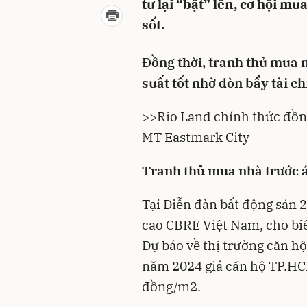
tư lại “bật” lên, cơ hội m
sốt.
Đồng thời, tranh thủ mua 
suất tốt nhờ đòn bẩy tài ch
>>
Rio Land chính thức đồn
MT Eastmark City
Tranh thủ mua nhà trước áp
Tại Diễn đàn bất động sản
cao CBRE Việt Nam, cho biế
Dự báo về thị trường căn hộ
năm 2024 giá căn hộ TP.HC
đồng/m2.