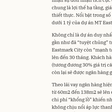
nhận sự đón nhận tích cực 
chung là lợi thế hạ tầng, gi
thiết thực. Nổi bật trong số
dưới 1 tỷ của dự án MT Eas
Không chỉ là dự án duy nhấ
gần như đã “tuyệt chủng” t
Eastmark City còn “mạnh ta
lên đến 30 tháng. Khách hà
(tương đương 30% giá trị c
còn lại sẽ được ngân hàng g
Theo lãi vay ngân hàng hiện 
từ 60m2 đến 138m2 sẽ lên đ
chi phí “khổng lồ” khiến n
không chịu nổi áp lực thanh