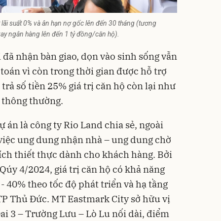
 lãi suất 0% và ân hạn nợ gốc lên đến 30 tháng (tương
 vay ngân hàng lên đến 1 tỷ đồng/căn hộ).
đã nhận bàn giao, dọn vào sinh sống vẫn
toán vì còn trong thời gian được hỗ trợ
 trả số tiền 25% giá trị căn hộ còn lại như
ộ thông thường.
ự án là công ty Rio Land chia sẻ, ngoài
hì việc ung dung nhận nhà – ung dung chờ
 ích thiết thực dành cho khách hàng. Bởi
Qúy 4/2024, giá trị căn hộ có khả năng
- 40% theo tốc độ phát triển và hạ tầng
TP Thủ Đức. MT Eastmark City sở hữu vị
ai 3 – Trường Lưu – Lò Lu nối dài, điểm