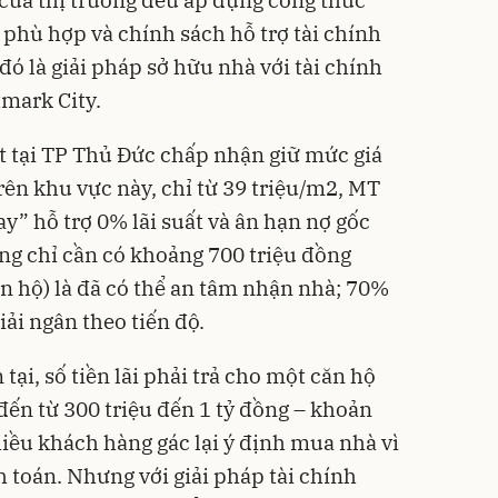
của thị trường đều áp dụng công thức
á phù hợp và chính sách hỗ trợ tài chính
 đó là giải pháp sở hữu nhà với tài chính
tmark City.
t tại TP Thủ Đức chấp nhận giữ mức giá
rên khu vực này, chỉ từ 39 triệu/m2, MT
y” hỗ trợ 0% lãi suất và ân hạn nợ gốc
ng chỉ cần có khoảng 700 triệu đồng
ăn hộ) là đã có thể an tâm nhận nhà; 70%
iải ngân theo tiến độ.
tại, số tiền lãi phải trả cho một căn hộ
ến từ 300 triệu đến 1 tỷ đồng – khoản
hiều khách hàng gác lại ý định mua nhà vì
 toán. Nhưng với giải pháp tài chính