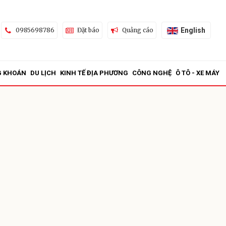
English
0985698786
Đặt báo
Quảng cáo
G KHOÁN
DU LỊCH
KINH TẾ ĐỊA PHƯƠNG
CÔNG NGHỆ
Ô TÔ - XE MÁY
ửi