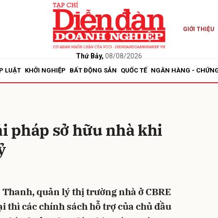
GIỚI THIỆU
bình luận
Thứ Bảy,
08/08/2026
P LUẬT
KHỞI NGHIỆP
BẤT ĐỘNG SẢN
QUỐC TẾ
NGÂN HÀNG - CHỨN
ải pháp sở hữu nhà khi
ỷ
Hủy
G
Thanh, quản lý thị trường nhà ở CBRE
ại thì các chính sách hỗ trợ của chủ đầu