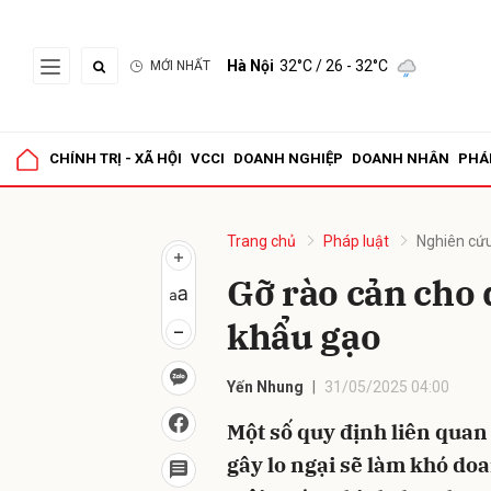
Hà Nội
32°C
/ 26 - 32°C
MỚI NHẤT
Gửi 
CHÍNH TRỊ - XÃ HỘI
VCCI
DOANH NGHIỆP
DOANH NHÂN
PHÁ
Trang chủ
Pháp luật
Nghiên cứu
Gỡ rào cản cho
khẩu gạo
Yến Nhung
31/05/2025 04:00
Một số quy định liên qua
gây lo ngại sẽ làm khó doa