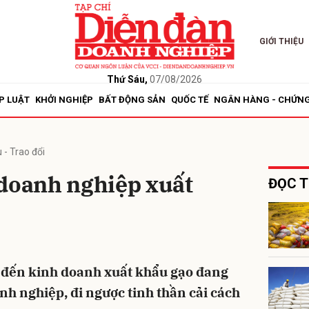
GIỚI THIỆU
bình luận
Thứ Sáu,
07/08/2026
P LUẬT
KHỞI NGHIỆP
BẤT ĐỘNG SẢN
QUỐC TẾ
NGÂN HÀNG - CHỨN
 - Trao đổi
 doanh nghiệp xuất
ĐỌC T
Hủy
G
n đến kinh doanh xuất khẩu gạo đang
nh nghiệp, đi ngược tinh thần cải cách