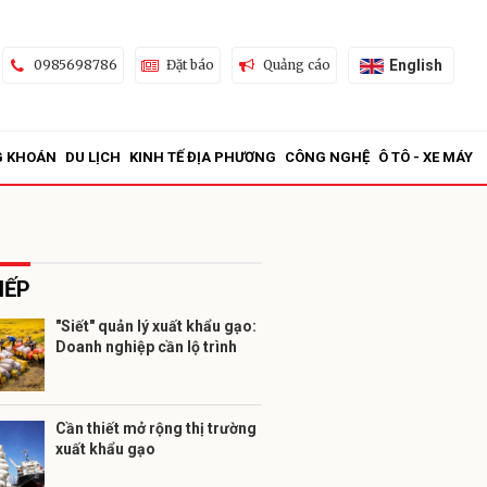
English
0985698786
Đặt báo
Quảng cáo
G KHOÁN
DU LỊCH
KINH TẾ ĐỊA PHƯƠNG
CÔNG NGHỆ
Ô TÔ - XE MÁY
IẾP
"Siết" quản lý xuất khẩu gạo:
Doanh nghiệp cần lộ trình
ửi
Cần thiết mở rộng thị trường
xuất khẩu gạo