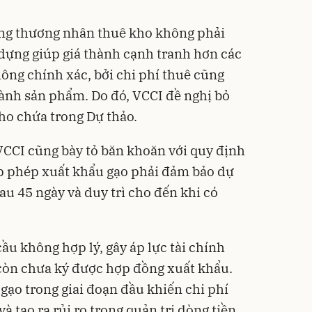
ằng thương nhân thuê kho không phải
 dựng giúp giá thành cạnh tranh hơn các
ng chính xác, bởi chi phí thuê cũng
hành sản phẩm. Do đó, VCCI đề nghị bỏ
ho chứa trong Dự thảo.
VCCI cũng bày tỏ băn khoăn với quy định
 phép xuất khẩu gạo phải đảm bảo dự
sau 45 ngày và duy trì cho đến khi có
ầu không hợp lý, gây áp lực tài chính
còn chưa ký được hợp đồng xuất khẩu.
 gạo trong giai đoạn đầu khiến chi phí
à tạo ra rủi ro trong quản trị dòng tiền.