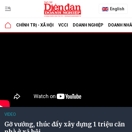
English
CHÍNH TRỊ - XÃ HỘI
VCCI
DOANH NGHIỆP
DOANH NH
VIDEO
Gỡ vướng, thúc đẩy xây dựng 1 triệu căn
nhà ở xã hội