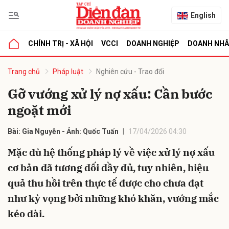
English
CHÍNH TRỊ - XÃ HỘI
VCCI
DOANH NGHIỆP
DOANH NH
bình luận
Trang chủ
Pháp luật
Nghiên cứu - Trao đổi
Gỡ vướng xử lý nợ xấu: Cần bước
ngoặt mới
Bài: Gia Nguyễn - Ảnh: Quốc Tuấn
17/04/2026 04:30
Mặc dù hệ thống pháp lý về việc xử lý nợ xấu
cơ bản đã tương đối đầy đủ, tuy nhiên, hiệu
Hủy
G
quả thu hồi trên thực tế được cho chưa đạt
như kỳ vọng bởi những khó khăn, vướng mắc
kéo dài.