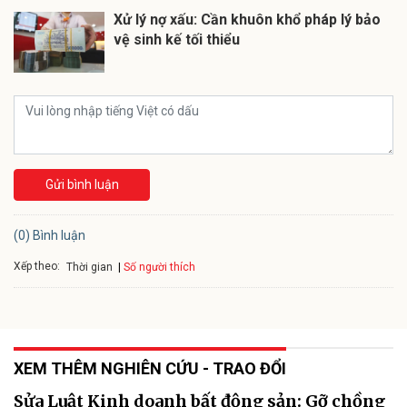
Xử lý nợ xấu: Cần khuôn khổ pháp lý bảo
vệ sinh kế tối thiểu
Gửi bình luận
(0) Bình luận
Xếp theo:
Số người thích
Thời gian
XEM THÊM NGHIÊN CỨU - TRAO ĐỔI
Sửa Luật Kinh doanh bất động sản: Gỡ chồng