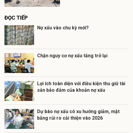
ĐỌC TIẾP
Nợ xấu vào chu kỳ mới?
Chặn nguy cơ nợ xấu tăng trở lại
Lợi ích toàn diện với điều kiện thu giữ tài
sản bảo đảm của khoản nợ xấu
Dự báo nợ xấu có xu hướng giảm, mặt
bằng rủi ro cải thiện vào 2026