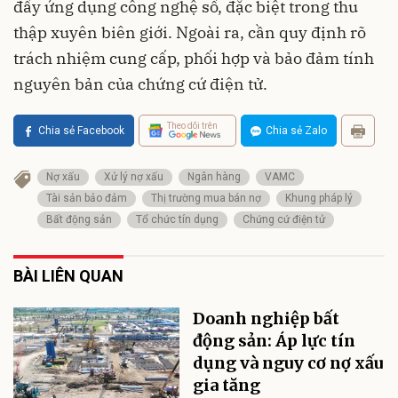
đẩy ứng dụng công nghệ số, đặc biệt trong thu
thập xuyên biên giới. Ngoài ra, cần quy định rõ
trách nhiệm cung cấp, phối hợp và bảo đảm tính
nguyên bản của chứng cứ điện tử.
Theo dõi trên
Chia sẻ Facebook
Chia sẻ Zalo
Nợ xấu
Xử lý nợ xấu
Ngân hàng
VAMC
Tài sản bảo đảm
Thị trường mua bán nợ
Khung pháp lý
Bất động sản
Tổ chức tín dụng
Chứng cứ điện tử
BÀI LIÊN QUAN
Doanh nghiệp bất
động sản: Áp lực tín
dụng và nguy cơ nợ xấu
gia tăng