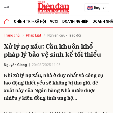
English
CHÍNH TRỊ - XÃ HỘI
VCCI
DOANH NGHIỆP
DOANH NH
bình luận
Trang chủ
Pháp luật
Nghiên cứu - Trao đổi
Xử lý nợ xấu: Cần khuôn khổ
pháp lý bảo vệ sinh kế tối thiểu
Nguyễn Giang
20/08/2025 11:05
Khi xử lý nợ xấu, nhà ở duy nhất và công cụ
lao động thiết yếu sẽ không bị thu giữ, đề
Hủy
G
xuất này của Ngân hàng Nhà nước được
nhiều ý kiến đồng tình ủng hộ…