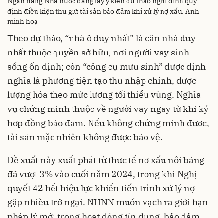
Ngân hàng Nhà nước đang lấy ý kiến dự thảo nghị định quy
định điều kiện thu giữ tài sản bảo đảm khi xử lý nợ xấu. Ảnh
minh hoạ
Theo dự thảo, “nhà ở duy nhất” là căn nhà duy
nhất thuộc quyền sở hữu, nơi người vay sinh
sống ổn định; còn “công cụ mưu sinh” được định
nghĩa là phương tiện tạo thu nhập chính, được
lượng hóa theo mức lương tối thiểu vùng. Nghĩa
vụ chứng minh thuộc về người vay ngay từ khi ký
hợp đồng bảo đảm. Nếu không chứng minh được,
tài sản mặc nhiên không được bảo vệ.
Đề xuất này xuất phát từ thực tế nợ xấu nội bảng
đã vượt 3% vào cuối năm 2024, trong khi Nghị
quyết 42 hết hiệu lực khiến tiến trình xử lý nợ
gặp nhiều trở ngại. NHNN muốn vạch ra giới hạn
pháp lý mới trong hoạt động tín dụng, bảo đảm