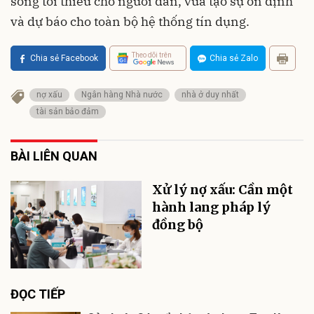
sống tối thiểu cho người dân, vừa tạo sự ổn định
và dự báo cho toàn bộ hệ thống tín dụng.
Theo dõi trên
Chia sẻ Facebook
Chia sẻ Zalo
nợ xấu
Ngân hàng Nhà nước
nhà ở duy nhất
tài sản bảo đảm
BÀI LIÊN QUAN
Xử lý nợ xấu: Cần một
hành lang pháp lý
đồng bộ
ĐỌC TIẾP