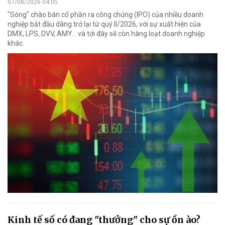
07/08/2026 04:05
"Sóng" chào bán cổ phần ra công chúng (IPO) của nhiều doanh
nghiệp bắt đầu dâng trở lại từ quý II/2026, với sự xuất hiện của
DMX, LPS, DVV, AMY... và tới đây sẽ còn hàng loạt doanh nghiệp
khác.
Kinh tế số có đang "thưởng" cho sự ồn ào?