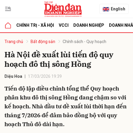
English
CHÍNH TRỊ - XÃ HỘI
VCCI
DOANH NGHIỆP
DOANH NH
bình luận
Trang chủ
Bất động sản
Chính sách - Quy hoạch
Hà Nội đề xuất lùi tiến độ quy
hoạch đô thị sông Hồng
Diệu Hoa
17/03/2026 19:39
Tiến độ lập điều chỉnh tổng thể Quy hoạch
phân khu đô thị sông Hồng đang chậm so với
Hủy
G
kế hoạch. Nhà đầu tư đề xuất lùi thời hạn đến
tháng 7/2026 để đảm bảo đồng bộ với quy
hoạch Thủ đô dài hạn.