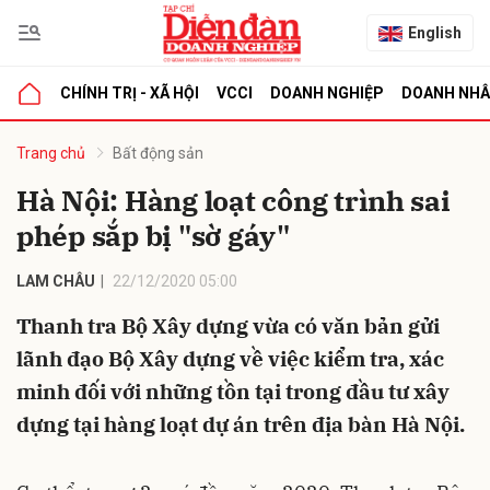
English
CHÍNH TRỊ - XÃ HỘI
VCCI
DOANH NGHIỆP
DOANH NH
bình luận
Trang chủ
Bất động sản
Hà Nội: Hàng loạt công trình sai
phép sắp bị "sờ gáy"
LAM CHÂU
22/12/2020 05:00
Thanh tra Bộ Xây dựng vừa có văn bản gửi
lãnh đạo Bộ Xây dựng về việc kiểm tra, xác
Hủy
G
minh đối với những tồn tại trong đầu tư xây
dựng tại hàng loạt dự án trên địa bàn Hà Nội.