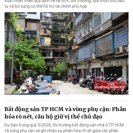
xuất hoàn thiện quy định về hệ số K, bồi thường, lựa chọn chủ đầu
tư và bổ sung cơ chế hỗ trợ tài chính phù hợp.
Bất động sản TP HCM và vùng phụ cận: Phân
hóa rõ nét, căn hộ giữ vị thế chủ đạo
Dự báo trong quý 3/2026, thị trường bất động sản nhà ở TP HCM
và vùng phụ cận sẽ ghi nhận sự phân hóa rõ rệt giữa các phân