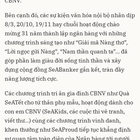
CBNV.
Bên cạnh đó, các sự kiện văn hóa nội bộ nhân dịp
8/3, 20/10, 19/11 hay chuỗi hoạt động chào
mừng 31 năm thành lập ngân hàng với những
chương trình sáng tạo như “Giải mã Nàng thơ”,
“Lời ngọc gửi Nàng”, “Nam thần quanh ta”… đã
góp phần làm giàu đời sống tinh thần và xây
dựng cộng đồng SeABanker gắn kết, tràn đầy
năng lượng tích cực.
Các chương trình tri ân gia đình CBNV như Quà
SeATết cho tứ thân phụ mẫu, hoạt động dành cho
con em CBNV (SeAKids, các cuộc thi vẽ tranh,
viết thư…) cùng các chương trình vinh danh,
khen thưởng như SeAProud tiếp tục khẳng định
sự quan tâm toàn diện của Ngân hàng tới người