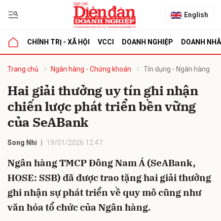
English
CHÍNH TRỊ - XÃ HỘI
VCCI
DOANH NGHIỆP
DOANH NH
bình luận
Trang chủ
Ngân hàng - Chứng khoán
Tín dụng - Ngân hàng
Hai giải thưởng uy tín ghi nhận
chiến lược phát triển bền vững
của SeABank
Song Nhi
19/01/2026 12:47
Ngân hàng TMCP Đông Nam Á (SeABank,
Hủy
G
HOSE: SSB) đã được trao tặng hai giải thưởng
ghi nhận sự phát triển về quy mô cũng như
văn hóa tổ chức của Ngân hàng.