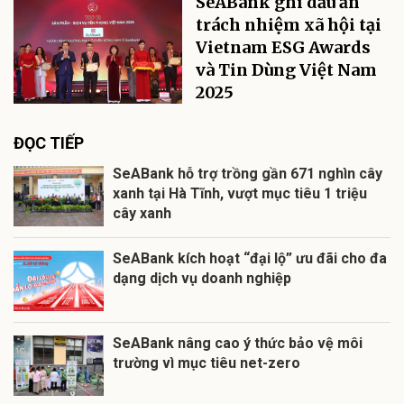
SeABank ghi dấu ấn
trách nhiệm xã hội tại
Vietnam ESG Awards
và Tin Dùng Việt Nam
2025
ĐỌC TIẾP
SeABank hỗ trợ trồng gần 671 nghìn cây
xanh tại Hà Tĩnh, vượt mục tiêu 1 triệu
cây xanh
SeABank kích hoạt “đại lộ” ưu đãi cho đa
dạng dịch vụ doanh nghiệp
SeABank nâng cao ý thức bảo vệ môi
trường vì mục tiêu net-zero