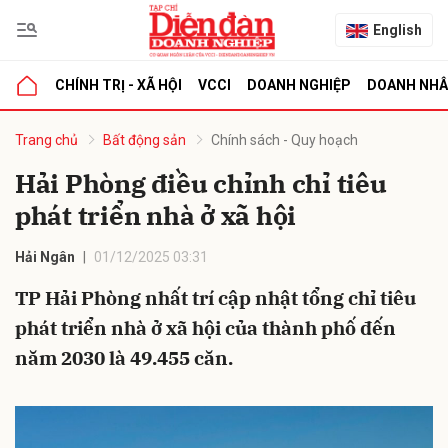
English
CHÍNH TRỊ - XÃ HỘI
VCCI
DOANH NGHIỆP
DOANH NH
bình luận
Trang chủ
Bất động sản
Chính sách - Quy hoạch
Hải Phòng điều chỉnh chỉ tiêu
phát triển nhà ở xã hội
Hải Ngân
01/12/2025 03:31
TP Hải Phòng nhất trí cập nhật tổng chỉ tiêu
phát triển nhà ở xã hội của thành phố đến
Hủy
G
năm 2030 là 49.455 căn.