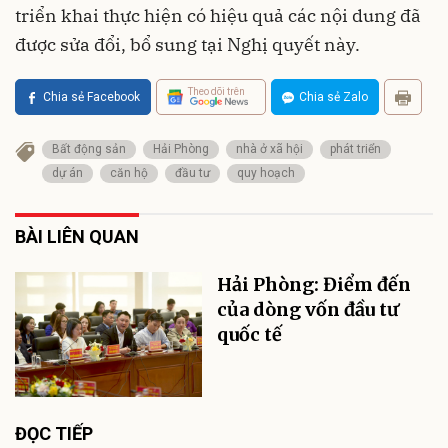
triển khai thực hiện có hiệu quả các nội dung đã
được sửa đổi, bổ sung tại Nghị quyết này.
Theo dõi trên
Chia sẻ Facebook
Chia sẻ Zalo
Bất động sản
Hải Phòng
nhà ở xã hội
phát triển
dự án
căn hộ
đầu tư
quy hoạch
BÀI LIÊN QUAN
Hải Phòng: Điểm đến
của dòng vốn đầu tư
quốc tế
ĐỌC TIẾP