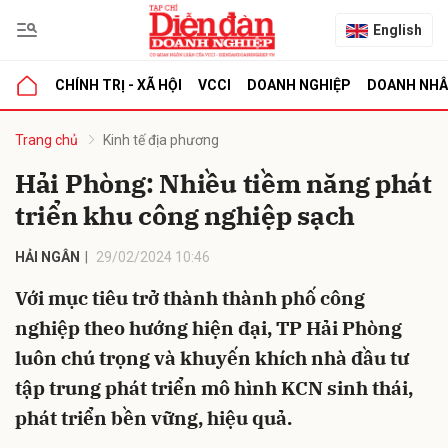
English
CHÍNH TRỊ - XÃ HỘI
VCCI
DOANH NGHIỆP
DOANH NH
bình luận
Trang chủ
Kinh tế địa phương
Hải Phòng: Nhiều tiềm năng phát
triển khu công nghiệp sạch
HẢI NGÂN
29/02/2024 10:46
Với mục tiêu trở thành thành phố công
nghiệp theo hướng hiện đại, TP Hải Phòng
Hủy
G
luôn chú trọng và khuyến khích nhà đầu tư
tập trung phát triển mô hình KCN sinh thái,
phát triển bền vững, hiệu quả.