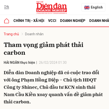
English
CHÍNH TRỊ - XÃ HỘI
VCCI
DOANH NGHIỆP
DOANH NH
bình luận
Trang chủ
Doanh nhân
Tham vọng giảm phát thải
carbon
HẢI NGÂN thực hiện
26/02/2024 01:30
Diễn đàn Doanh nghiệp đã có cuộc trao đổi
với ông Phạm Hồng Điệp – Chủ tịch HĐQT
Hủy
G
Công ty Shinec, Chủ đầu tư KCN sinh thái
Nam Cầu Kiền xoay quanh vấn đề giảm phát
thải carbon.