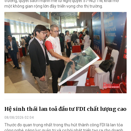
trương, quyết sách mạnh mẽ từ Nghị quyết 57-NQ/TW, khai mở
một không gian rộng lớn đầy triển vọng cho thị trường.
Hệ sinh thái lan toả đầu tư FDI chất lượng cao
08/08/2026 02:04
Thước đo quan trọng nhất trong thu hút thành công FDI là lan tỏa
công nghệ, năng lực quản trị và cơ hội phát triển tạo ra cho doanh