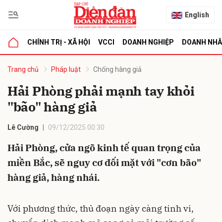
English
CHÍNH TRỊ - XÃ HỘI
VCCI
DOANH NGHIỆP
DOANH NH
bình luận
Trang chủ
Pháp luật
Chống hàng giả
Hải Phòng phải mạnh tay khỏi
"bão" hàng giả
Lê Cường
09/12/2025 00:30
Hải Phòng, cửa ngõ kinh tế quan trọng của
miền Bắc, sẽ nguy cơ đối mặt với "cơn bão"
Hủy
G
hàng giả, hàng nhái.
Với phương thức, thủ đoạn ngày càng tinh vi,