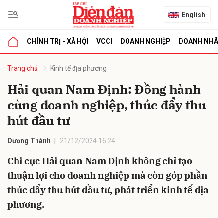
English
CHÍNH TRỊ - XÃ HỘI
VCCI
DOANH NGHIỆP
DOANH NH
bình luận
Trang chủ
Kinh tế địa phương
Hải quan Nam Định: Đồng hành
cùng doanh nghiệp, thúc đẩy thu
hút đầu tư
Dương Thành
21/12/2024 16:24
Chi cục Hải quan Nam Định không chỉ tạo
Hủy
G
thuận lợi cho doanh nghiệp mà còn góp phần
thúc đẩy thu hút đầu tư, phát triển kinh tế địa
phương.