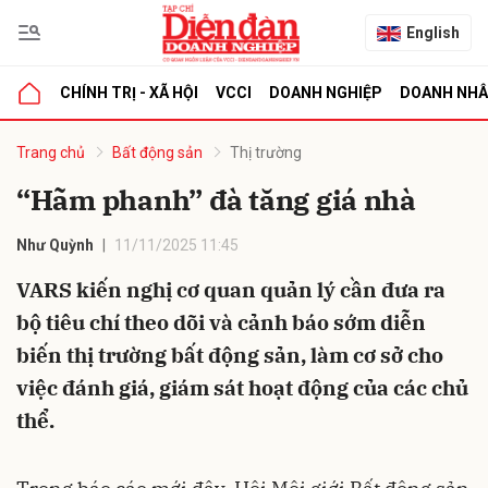
English
CHÍNH TRỊ - XÃ HỘI
VCCI
DOANH NGHIỆP
DOANH NH
bình luận
Trang chủ
Bất động sản
Thị trường
“Hãm phanh” đà tăng giá nhà
Như Quỳnh
11/11/2025 11:45
VARS kiến nghị cơ quan quản lý cần đưa ra
bộ tiêu chí theo dõi và cảnh báo sớm diễn
biến thị trường bất động sản, làm cơ sở cho
Hủy
G
việc đánh giá, giám sát hoạt động của các chủ
thể.