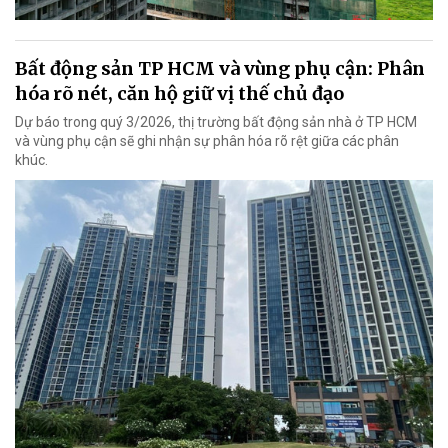
Bất động sản TP HCM và vùng phụ cận: Phân
hóa rõ nét, căn hộ giữ vị thế chủ đạo
Dự báo trong quý 3/2026, thị trường bất động sản nhà ở TP HCM
và vùng phụ cận sẽ ghi nhận sự phân hóa rõ rệt giữa các phân
khúc.