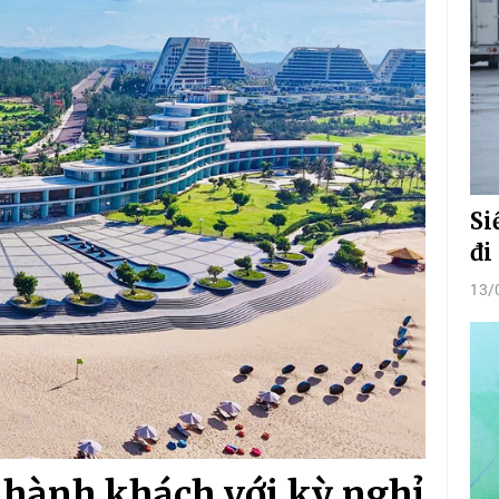
Si
đi
13/
 hành khách với kỳ nghỉ