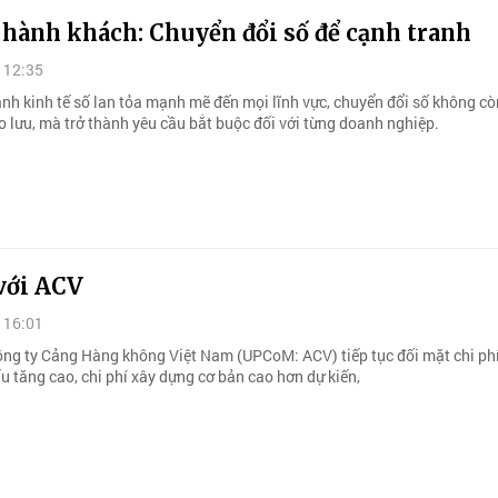
 hành khách: Chuyển đổi số để cạnh tranh
 12:35
ảnh kinh tế số lan tỏa mạnh mẽ đến mọi lĩnh vực, chuyển đổi số không cò
o lưu, mà trở thành yêu cầu bắt buộc đối với từng doanh nghiệp.
với ACV
 16:01
ng ty Cảng Hàng không Việt Nam (UPCoM: ACV) tiếp tục đối mặt chi ph
u tăng cao, chi phí xây dựng cơ bản cao hơn dự kiến,