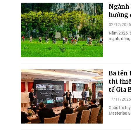
Ngành D
hướng đ
02/12/2025
Năm 2025, th
mạnh, dòng 
Ba tên 
thi th
tế Gia 
17/11/2025
Cuộc thi tu
Masterise Gr