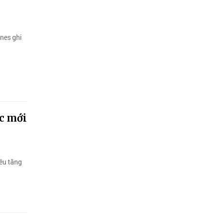
ines ghi
ực mới
êu tăng