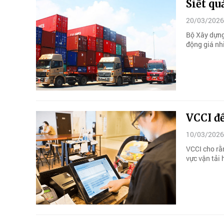
Siết qu
20/03/2026
Bộ Xây dựng
động giá nhi
VCCI đề
10/03/2026
VCCI cho rằn
vực vận tải