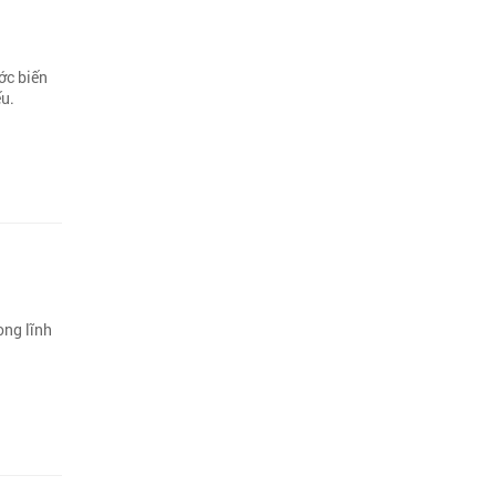
ớc biến
ếu.
ong lĩnh