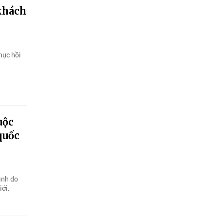
 khách
hục hồi
uộc
quốc
ình do
iới.