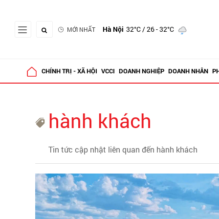
Hà Nội
32°C
/ 26 - 32°C
MỚI NHẤT
CHÍNH TRỊ - XÃ HỘI
VCCI
DOANH NGHIỆP
DOANH NHÂN
P
hành khách
Tin tức cập nhật liên quan đến hành khách