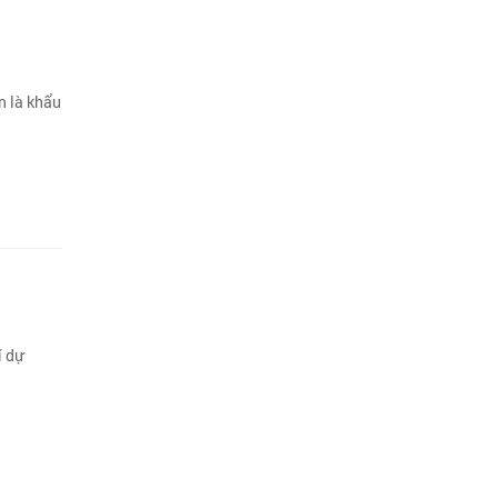
n là khẩu
í dự