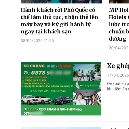
Hành khách rời Phú Quốc có
MP Hold
thể làm thủ tục, nhận thẻ lên
Hotels 
máy bay và ký gửi hành lý
lược tr
ngay tại khách sạn
chuẩn b
dưỡng
08/05/2026 21:56
20/04/202
Xe ghép
14/04/2026
Đề xuất xử p
khi tiềm ẩn 