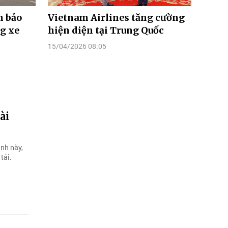
n bảo
Vietnam Airlines tăng cường
g xe
hiện diện tại Trung Quốc
15/04/2026 08:05
ài
ình này,
tải.