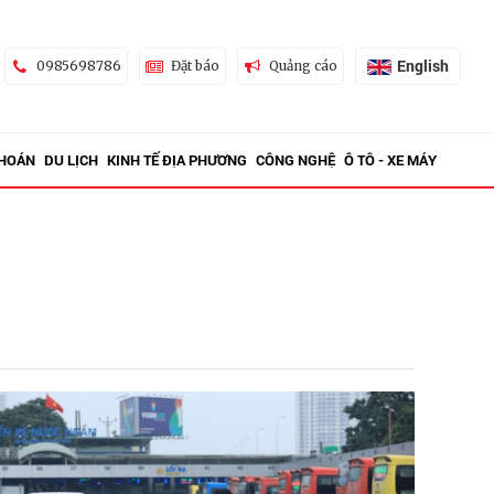
English
0985698786
Đặt báo
Quảng cáo
KHOÁN
DU LỊCH
KINH TẾ ĐỊA PHƯƠNG
CÔNG NGHỆ
Ô TÔ - XE MÁY