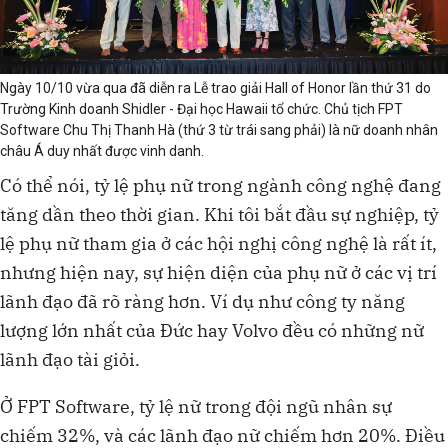
Ngày 10/10 vừa qua đã diễn ra Lễ trao giải Hall of Honor lần thứ 31 do
Trường Kinh doanh Shidler - Đại học Hawaii tổ chức. Chủ tịch FPT
Software Chu Thị Thanh Hà (thứ 3 từ trái sang phải) là nữ doanh nhân
châu Á duy nhất được vinh danh.
Có thể nói, tỷ lệ phụ nữ trong ngành công nghệ đang
tăng dần theo thời gian. Khi tôi bắt đầu sự nghiệp, tỷ
lệ phụ nữ tham gia ở các hội nghị công nghệ là rất ít,
nhưng hiện nay, sự hiện diện của phụ nữ ở các vị trí
lãnh đạo đã rõ ràng hơn. Ví dụ như công ty năng
lượng lớn nhất của Đức hay Volvo đều có những nữ
lãnh đạo tài giỏi.
Ở FPT Software, tỷ lệ nữ trong đội ngũ nhân sự
chiếm 32%, và các lãnh đạo nữ chiếm hơn 20%. Điều