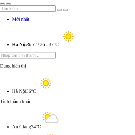
Mới nhất
h luận
Hà Nội
36°C
/ 26 - 37°C
Đang hiển thị
Hủy
Hà Nội
36°C
Tỉnh thành khác
An Giang
34°C