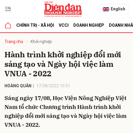
English
CHÍNH TRỊ - XÃ HỘI
VCCI
DOANH NGHIỆP
DOANH NH
bình luận
Trang chủ
Khởi nghiệp
Hành trình khởi nghiệp đổi mới
sáng tạo và Ngày hội việc làm
VNUA - 2022
HOÀNG QUÂN
17/08/2022 10:51
Sáng ngày 17/08, Học Viện Nông Nghiệp Việt
Hủy
G
Nam tổ chức Chương trình Hành trình khởi
nghiệp đổi mới sáng tạo và Ngày hội việc làm
VNUA - 2022.