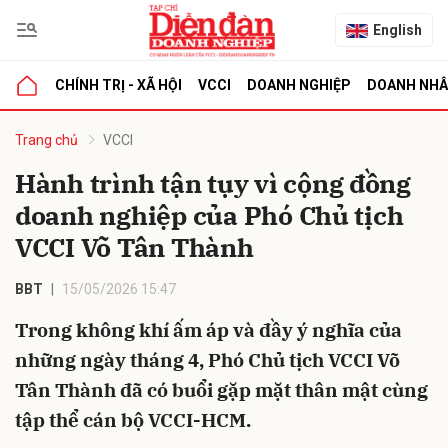
English
CHÍNH TRỊ - XÃ HỘI
VCCI
DOANH NGHIỆP
DOANH NH
bình luận
Trang chủ
VCCI
Hành trình tận tụy vì cộng đồng
doanh nghiệp của Phó Chủ tịch
VCCI Võ Tân Thành
BBT
15/05/2026 15:47
Trong không khí ấm áp và đầy ý nghĩa của
Hủy
G
những ngày tháng 4, Phó Chủ tịch VCCI Võ
Tân Thành đã có buổi gặp mặt thân mật cùng
tập thể cán bộ VCCI-HCM.