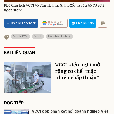
Phó Chủ tịch VCCI Võ Tân Thành, Giám đốc và cán bộ Cơ sở 2
VCCI-HCM
Theo dõi trên
Chia sẻ Facebook
Chia sẻ Zalo
VCCI-HCM
VCCI
Hội nhập kinh tế
BÀI LIÊN QUAN
VCCI kiến nghị mở
rộng cơ chế “mặc
nhiên chấp thuận”
ĐỌC TIẾP
VCCI góp phần kết nối doanh nghiệp Việt