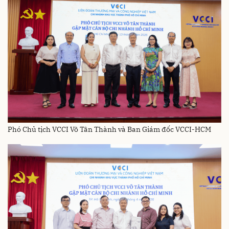
Phó Chủ tịch VCCI Võ Tân Thành và Ban Giám đốc VCCI-HCM