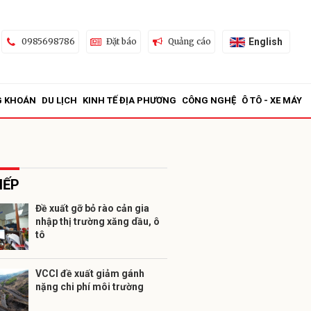
English
0985698786
Đặt báo
Quảng cáo
G KHOÁN
DU LỊCH
KINH TẾ ĐỊA PHƯƠNG
CÔNG NGHỆ
Ô TÔ - XE MÁY
IẾP
Đề xuất gỡ bỏ rào cản gia
nhập thị trường xăng dầu, ô
ửi
tô
VCCI đề xuất giảm gánh
nặng chi phí môi trường