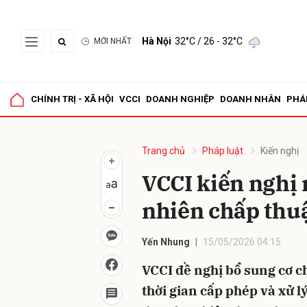
Hà Nội
32°C
/ 26 - 32°C
MỚI NHẤT
Gửi 
CHÍNH TRỊ - XÃ HỘI
VCCI
DOANH NGHIỆP
DOANH NHÂN
PHÁ
Trang chủ
Pháp luật
Kiến nghị
VCCI kiến nghị
nhiên chấp thu
Yến Nhung
15/05/2026 04:15
VCCI đề nghị bổ sung cơ c
thời gian cấp phép và xử 