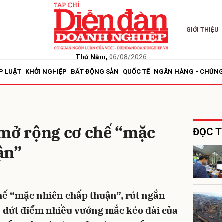
GIỚI THIỆU
bình luận
Thứ Năm,
06/08/2026
P LUẬT
KHỞI NGHIỆP
BẤT ĐỘNG SẢN
QUỐC TẾ
NGÂN HÀNG - CHỨN
 mở rộng cơ chế “mặc
ĐỌC T
ận”
Hủy
G
hế “mặc nhiên chấp thuận”, rút ngắn
lý dứt điểm nhiều vướng mắc kéo dài của